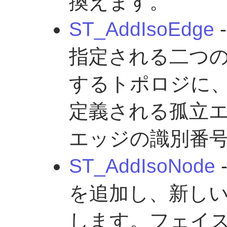
換えます。
ST_AddIsoEdge
-
指定される二つ
するトポロジに、ジオ
定義される孤立
エッジの識別番
ST_AddIsoNode
を追加し、新し
します。フェイス