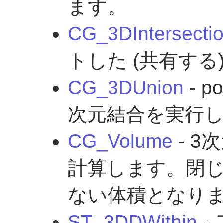
ます。
CG_3DIntersecti
トした (共有す
CG_3DUnion
- p
次元結合を実行
CG_Volume
- 
計算します。閉
ない体積となり
ST_3DDWithin
-