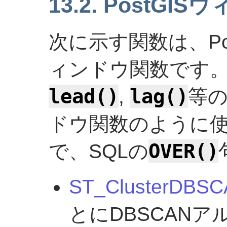
13.2. PostGI
次に示す関数は、Po
ィンドウ関数です
lead()
lag()
,
等の
ドウ関数のように
OVER()
で、SQLの
ST_ClusterDBS
とにDBSCAN