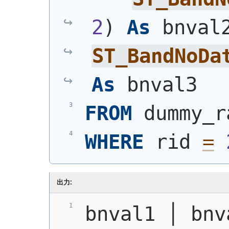
2
)
As
ST_BandNoDa
As
 bnval3
FROM
 dummy_r
WHERE
 rid 
=
出力:
bnval1 │ bnv