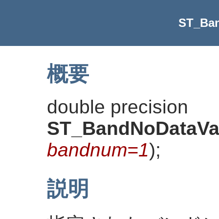
ST_Ba
概要
double precision
ST_BandNoDataVa
bandnum=1
)
;
説明