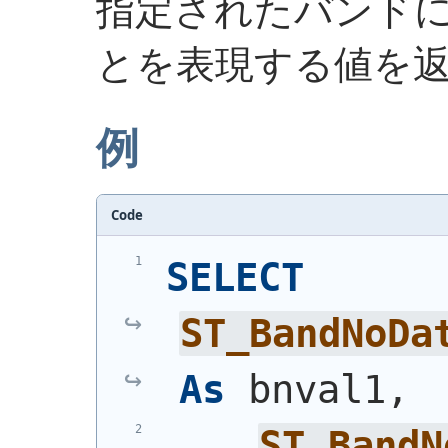
指定されたバンド
とを表現する値を
例
Code
SELECT
ST_BandNoDa
As
 bnval1,
ST_BandN