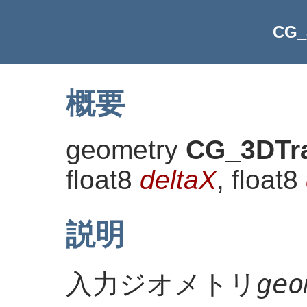
CG_
概要
geometry
CG_3DTra
float8
deltaX
, float8
説明
geo
入力ジオメトリ