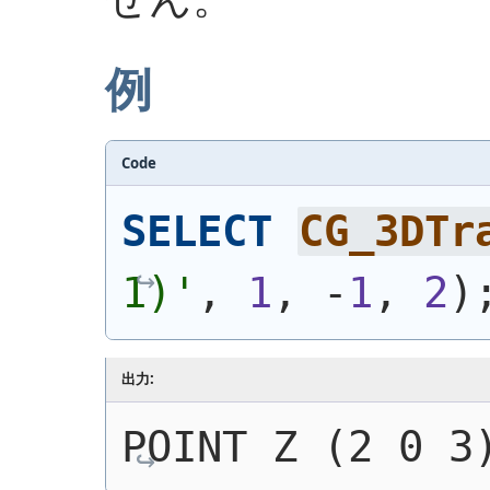
例
Code
SELECT
CG_3DTr
1)
'
, 
1
, -
1
, 
2
)
出力:
POINT Z (2 0 3