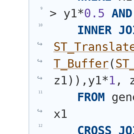
> y1*
0.5
AND
INNER
JO
ST_Translat
T_Buffer
(
ST
z1
)
)
,y1*
1
, 
FROM
 gen
x1
CROSS
JO