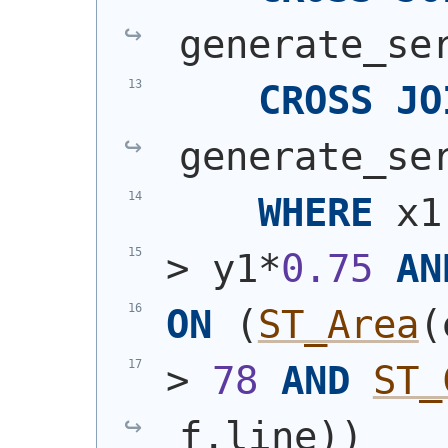
generate_se
CROSS
JO
generate_se
WHERE
 x1
> y1*
0.75
AN
ON
(
ST_Area
(
> 
78
AND
ST_
f.line
)
)