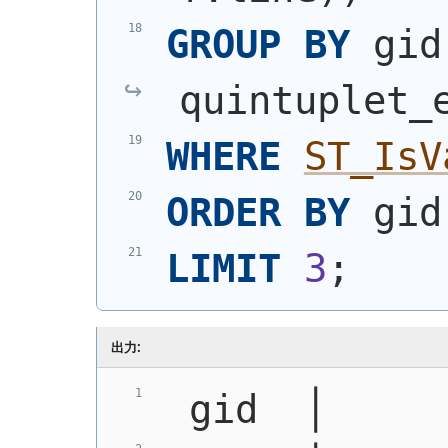
GROUP
BY
 gid
quintuplet_
WHERE
ST_IsV
ORDER
BY
 gid
LIMIT
3
;
出力:
 gid  │     