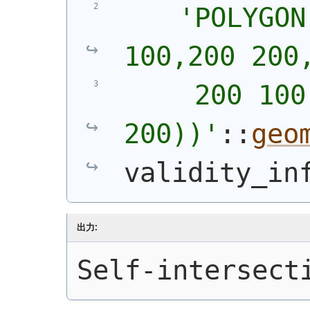
'
POLYGON
100,200 200
     200 100,
200))
'
::
geo
validity_in
出力:
Self-intersect