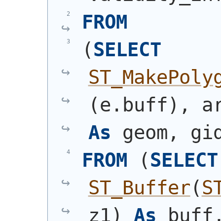
FROM
(
SELECT
ST_MakePoly
(
e.buff
)
, a
As
 geom, gi
FROM
(
SELECT
ST_Buffer
(
S
z1
)
As
 buff