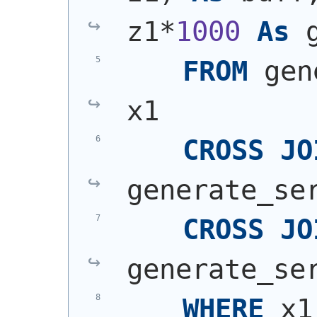
z1*
1000
As
 
FROM
 gen
x1
CROSS
JO
generate_se
CROSS
JO
generate_se
WHERE
 x1