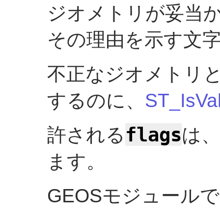
ジオメトリが妥当
その理由を示す文
不正なジオメトリ
するのに、
ST_IsVal
flags
許される
は
ます。
GEOSモジュール