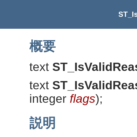
ST_I
概要
text
ST_IsValidRea
text
ST_IsValidRea
integer
flags
)
;
説明