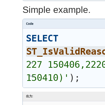
Simple example.
Code
SELECT
ST_IsValidReas
227 150406,2220
150410)
'
)
;
出力: