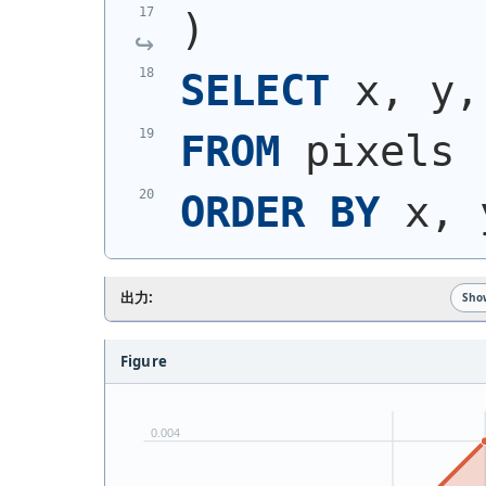
)
SELECT
 x, y,
FROM
 pixels
ORDER
BY
 x, 
出力:
Sho
Figure