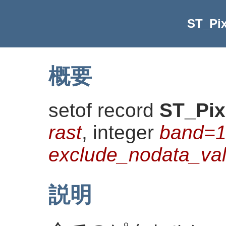
ST_Pi
概要
setof record
ST_Pix
rast
, integer
band=
exclude_nodata_v
説明