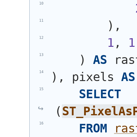
)
,
1
, 
1
)
AS
 ras
)
, pixels 
AS
SELECT
(
ST_PixelAs
FROM
ras