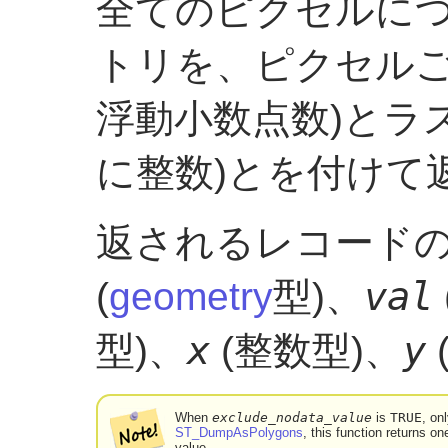
全てのピクセルに
トリを、ピクセルご
浮動小数点数)とラス
に整数)とを付けて
返されるレコード
val
(
geometry
型)、
x
y
型)、
(整数型)、
When
exclude_nodata_value
is
TRUE
, on
ST_DumpAsPolygons
, this function returns o
value.