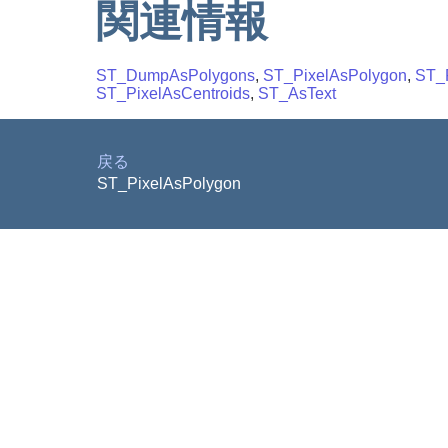
関連情報
ST_DumpAsPolygons
,
ST_PixelAsPolygon
,
ST_P
ST_PixelAsCentroids
,
ST_AsText
戻る
ST_PixelAsPolygon