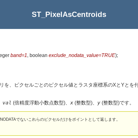
ST_PixelAsCentroids
nteger
band=1
, boolean
exclude_nodata_value=TRUE
)
;
ト)リを、ピクセルごとのピクセル値とラスタ座標系のXとYと
val
x
y
、
(倍精度浮動小数点数型)、
(整数型)、
(整数型)です。
がNODATAでないこれらのピクセルだけをポイントとして返します。