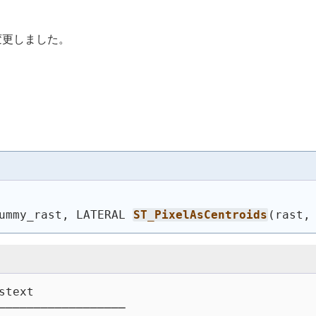
。
の挙動を変更しました。
ummy_rast, LATERAL 
ST_PixelAsCentroids
(
rast,
stext
──────────────────