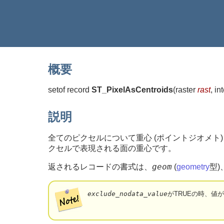
概要
setof record
ST_PixelAsCentroids
(
raster
rast
, i
説明
全てのピクセルについて重心 (ポイントジオメ
クセルで表現される面の重心です。
geom
返されるレコードの書式は、
(
geometry
型)
exclude_nodata_value
がTRUEの時、値