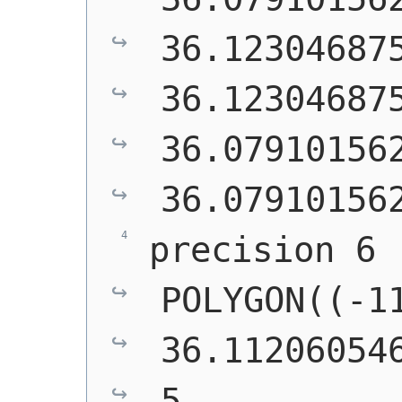
36.123046875
36.123046875
36.079101562
36.07910156
POLYGON((-11
36.11206054
5 