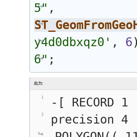
5"
, 
ST_GeomFromGeo
y4d0dbxqz0'
, 
6
6"
;
出力:
-[ RECORD 1 
precision 4 |
POLYGON((-11