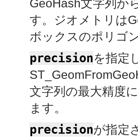
GeoHash文字列
す。ジオメトリはGe
ボックスのポリゴ
precision
を指定
ST_GeomFromGe
文字列の最大精度
ます。
precision
が指定