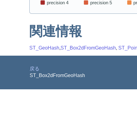
関連情報
ST_GeoHash
,
ST_Box2dFromGeoHash
,
ST_Poi
戻る
ST_Box2dFromGeoHash