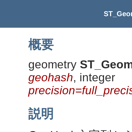
ST_Geo
概要
geometry
ST_Geom
geohash
, integer
precision=full_prec
説明