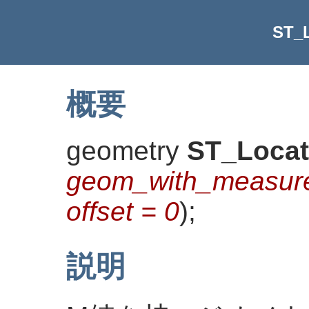
ST_
概要
geometry
ST_Loca
geom_with_measur
offset = 0
)
;
説明