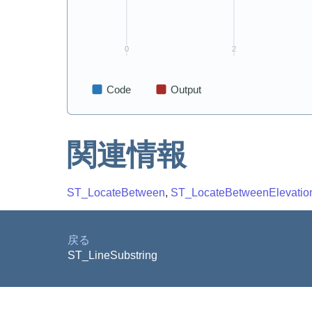
関連情報
ST_LocateBetween
,
ST_LocateBetweenElevatio
戻る
ST_LineSubstring