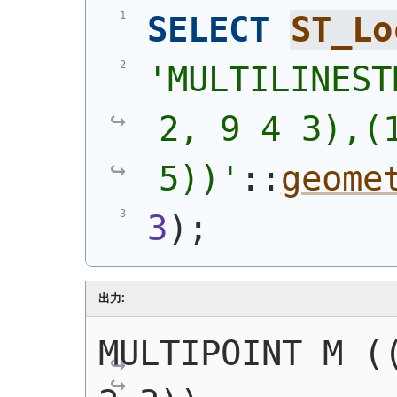
SELECT
ST_Lo
'MULTILINEST
2, 9 4 3),(1
5))'
::
geome
3
)
;
出力:
MULTIPOINT M ((