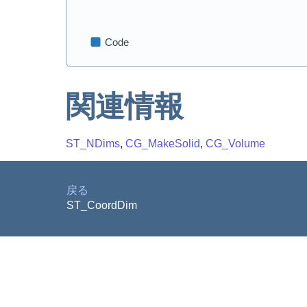
関連情報
ST_NDims
,
CG_MakeSolid
,
CG_Volume
戻る
ST_CoordDim