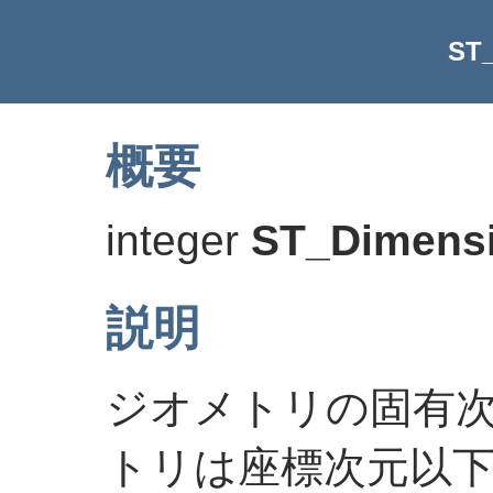
ST
概要
integer
ST_Dimens
説明
ジオメトリの固有
トリは座標次元以