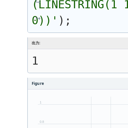
(LINESTRING(1 1
0))
'
)
;
出力:
1
Figure