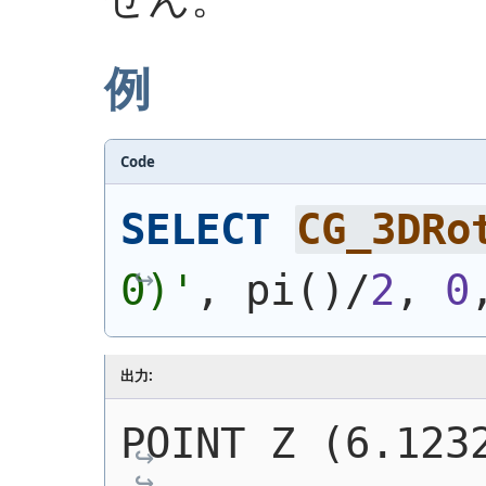
例
Code
SELECT
CG_3DRo
0)
'
, pi
(
)
/
2
, 
0
出力:
POINT Z (6.1232