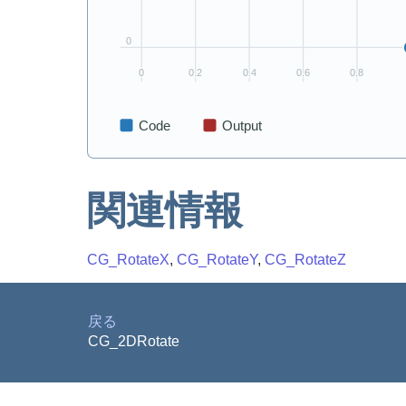
関連情報
CG_RotateX
,
CG_RotateY
,
CG_RotateZ
戻る
CG_2DRotate