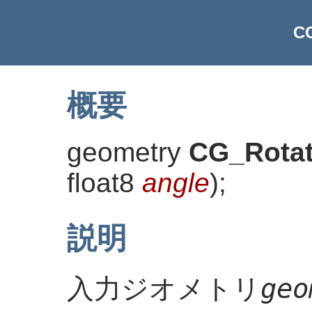
C
概要
geometry
CG_Rota
float8
angle
)
;
説明
geo
入力ジオメトリ