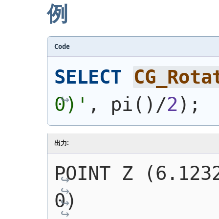
例
Code
SELECT
CG_Rota
0)
'
, pi
(
)
/
2
)
;
出力:
POINT Z (6.1232
0)