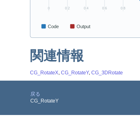
関連情報
CG_RotateX
,
CG_RotateY
,
CG_3DRotate
戻る
CG_RotateY