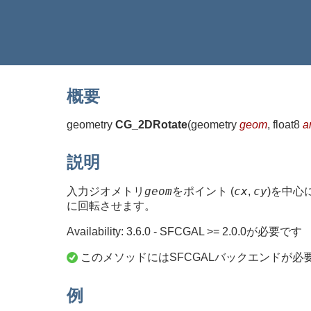
概要
geometry
CG_2DRotate
(
geometry
geom
, float8
a
説明
geom
cx
cy
入力ジオメトリ
をポイント (
,
)を中心
に回転させます。
Availability: 3.6.0 - SFCGAL >= 2.0.0が必要です
このメソッドにはSFCGALバックエンドが必
例