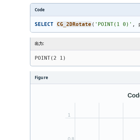
Code
SELECT
CG_2DRotate
(
'
POINT(1 0)
'
, 
出力:
POINT(2 1)
Figure