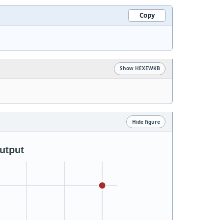
Copy
Show HEXEWKB
Hide figure