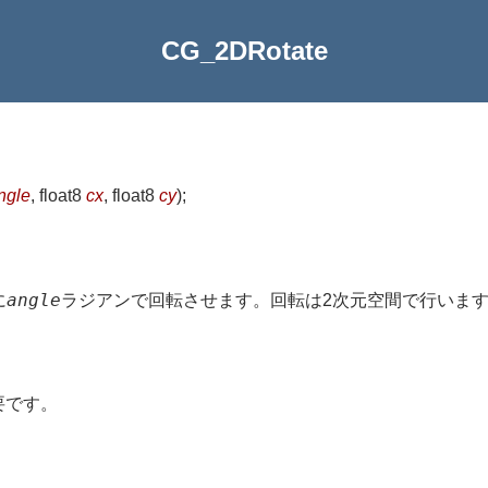
CG_2DRotate
ngle
, float8
cx
, float8
cy
)
;
angle
に
ラジアンで回転させます。回転は2次元空間で行いま
要です。