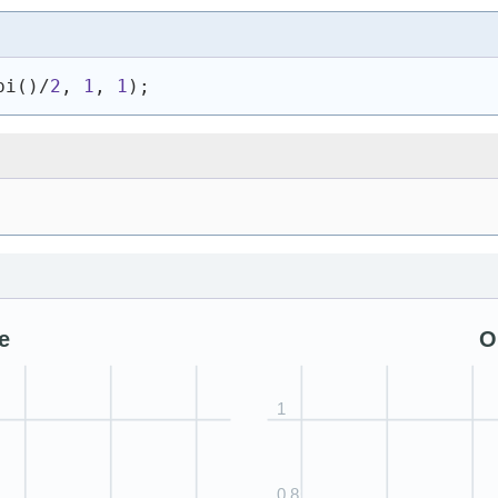
pi
(
)
/
2
, 
1
, 
1
)
;