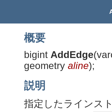
概要
bigint
AddEdge
(
va
geometry
aline
)
;
説明
指定したラインス