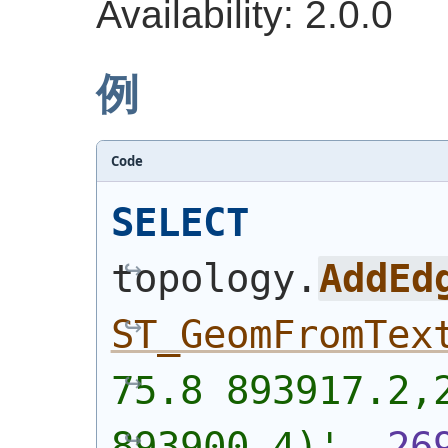
Availability: 2.0.0
例
Code
SELECT
topology.
AddEd
ST_GeomFromTex
75.8 893917.2,2
893900.4)'
, 
26