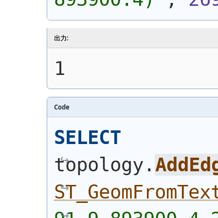
出力:
1
Code
SELECT
topology.
AddEd
ST_GeomFromTex