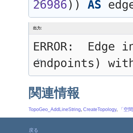
26986
)
)
AS
 edg
出力:
ERROR:  Edge in
endpoints) wit
関連情報
TopoGeo_AddLineString
,
CreateTopology
,
「空間
戻る