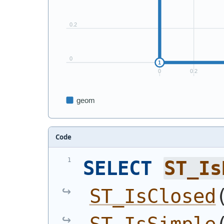
Code
SELECT
ST_Is
ST_IsClosed