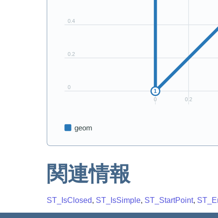
関連情報
ST_IsClosed
,
ST_IsSimple
,
ST_StartPoint
,
ST_E