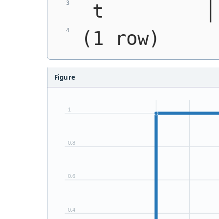
 t         │
(1 row)
Figure