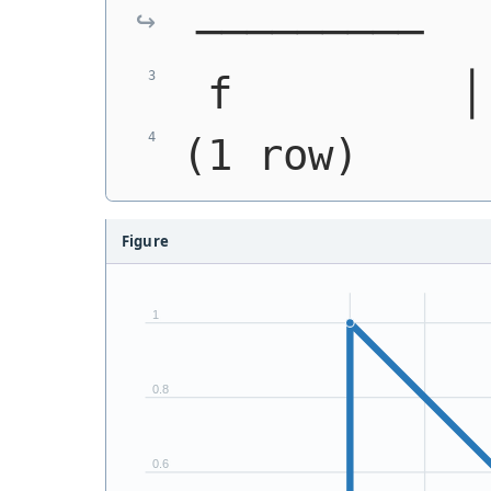
─────────
 f         │
(1 row)
Figure