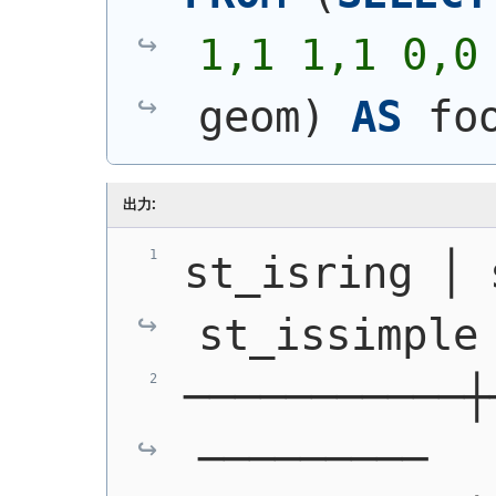
1,1 1,1 0,0
geom
)
AS
 fo
出力:
st_isring │ 
st_issimple
───────────┼
─────────