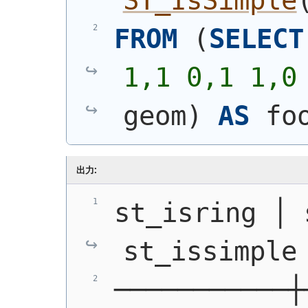
ST_IsSimple
FROM
(
SELECT
1,1 0,1 1,0
geom
)
AS
 fo
出力:
st_isring │ 
st_issimple
───────────┼