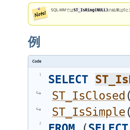
ST_IsRing(NULL)
SQL-MMでは
の結果は0と
例
Code
SELECT
ST_Is
ST_IsClosed
ST_IsSimple
FROM
(
SELECT