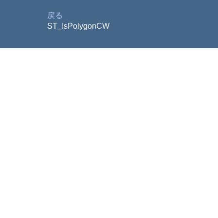
戻る
ST_IsPolygonCW