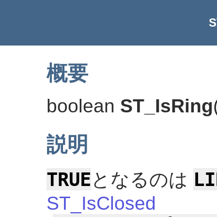
S
概要
boolean
ST_IsRing
説明
TRUE
LI
となるのは
ST_IsClosed