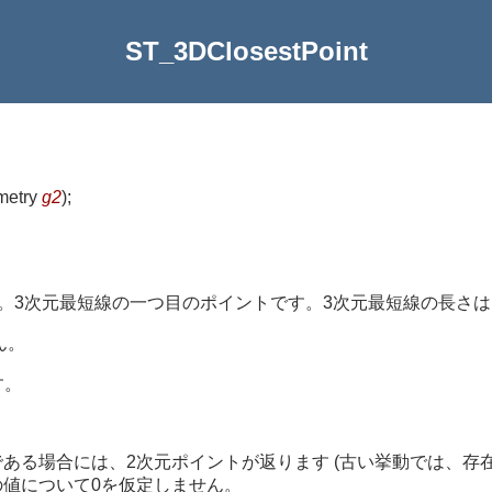
ST_3DClosestPoint
metry
g2
)
;
す。3次元最短線の一つ目のポイントです。3次元最短線の長さ
ん。
す。
トリが入力である場合には、2次元ポイントが返ります (古い挙動では
の値について0を仮定しません。