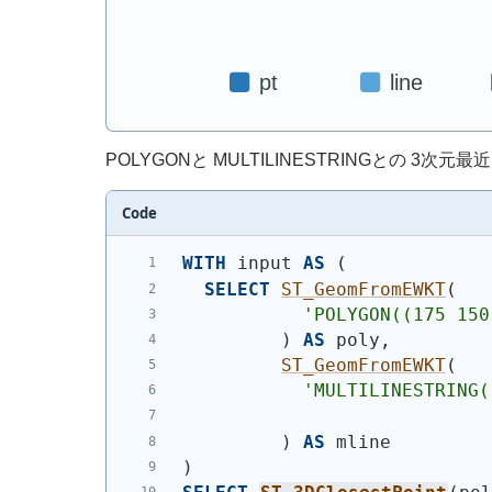
POLYGONと MULTILINESTRINGとの 3次
Code
WITH
 input 
AS
(
SELECT
ST_GeomFromEWKT
(
'
POLYGON((175 150
)
AS
 poly,
ST_GeomFromEWKT
(
'
MULTILINESTRING(
                            
)
AS
 mline
)