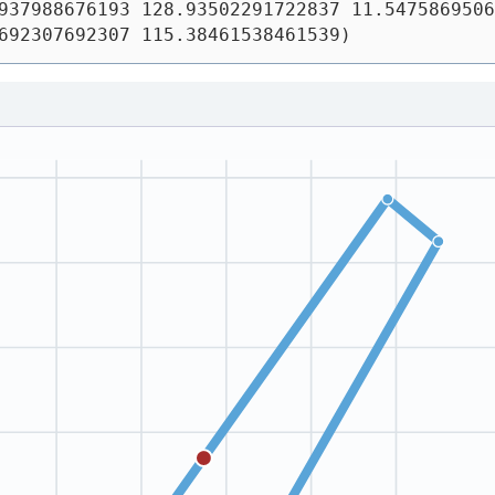
937988676193 128.93502291722837 11.5475869506
692307692307 115.38461538461539)