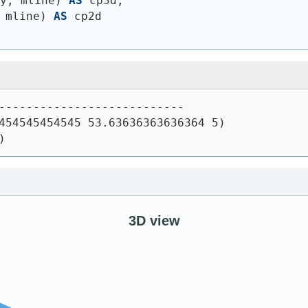
ly, mline
)
AS
 cp3d,
 mline
)
AS
 cp2d
---------------------------
454545454545 53.63636363636364 5)
)