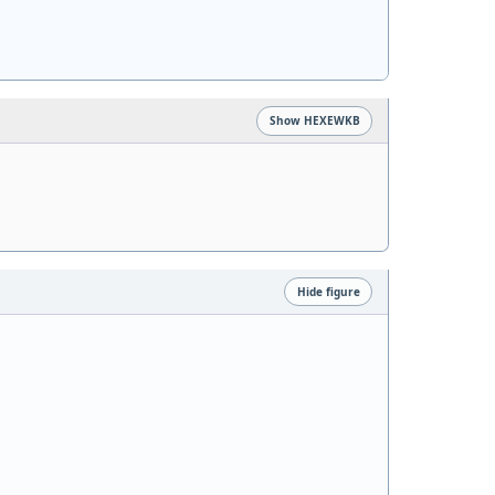
Show HEXEWKB
Hide figure