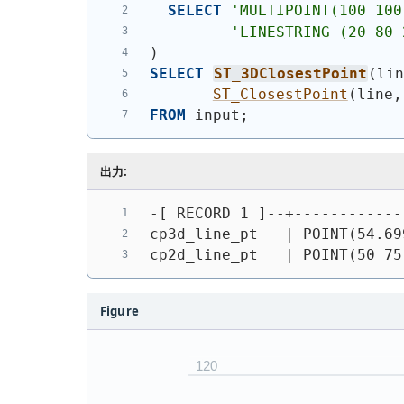
SELECT
'
MULTIPOINT(100 100
'
LINESTRING (20 80 
)
SELECT
ST_3DClosestPoint
(
li
ST_ClosestPoint
(
line,
FROM
 input;
出力:
-[ RECORD 1 ]--+------------
cp3d_line_pt   | POINT(54.69
cp2d_line_pt   | 
POINT(50 75
Figure