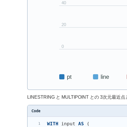
LINESTRING と MULTIPOINT との 3次元
Code
WITH
 input 
AS
(