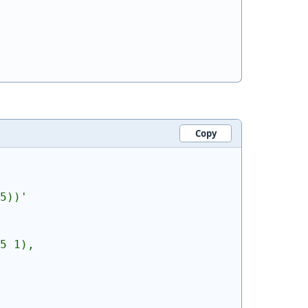
Copy
5))
'
5 1),