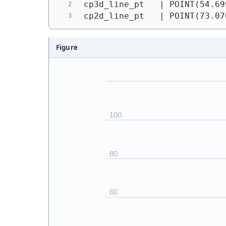
cp3d_line_pt   | POINT(54.69
cp2d_line_pt   | 
POINT(73.07
Figure