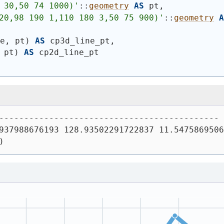
 30,50 74 1000)
'
::
geometry
AS
 pt,
20,98 190 1,110 180 3,50 75 900)
'
::
geometry
A
ne, pt
)
AS
 cp3d_line_pt,
 pt
)
AS
 cp2d_line_pt
--------------------------------------------
937988676193 128.93502291722837 11.5475869506
)