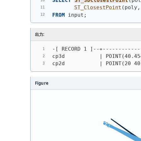
SELECT
ST_3DClosestPoint
(
po
ST_ClosestPoint
(
poly,
FROM
 input;
出力:
-[ RECORD 1 ]--+------------
cp3d           | POINT(40.45
cp2d           | 
POINT(20 40
Figure