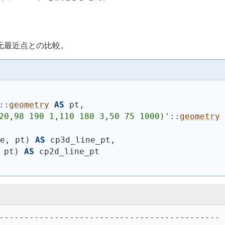
 2次元最近点との比較。
::
geometry
AS
 pt,
20,98 190 1,110 180 3,50 75 1000)
'
::
geometry
ne, pt
)
AS
 cp3d_line_pt,
 pt
)
AS
 cp2d_line_pt
--------------------------------------------