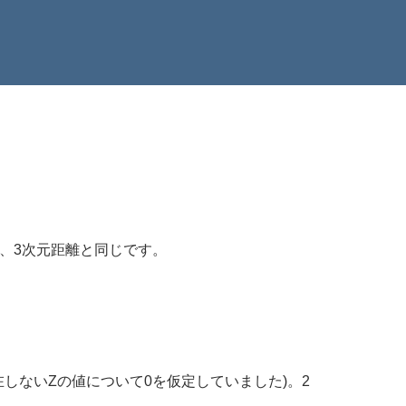
は、3次元距離と同じです。
、存在しないZの値について0を仮定していました)。2