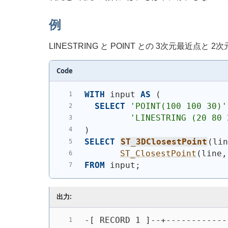
例
LINESTRING と POINT との 3次元最近点と
Code
WITH
 input 
AS
(
SELECT
'
POINT(100 100 30)
'
'
LINESTRING (20 80 
)
SELECT
ST_3DClosestPoint
(
li
ST_ClosestPoint
(
line,
FROM
 input;
出力:
-[ RECORD 1 ]--+------------