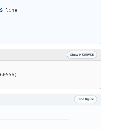
S
 line
Show HEXEWKB
60556)
Hide figure