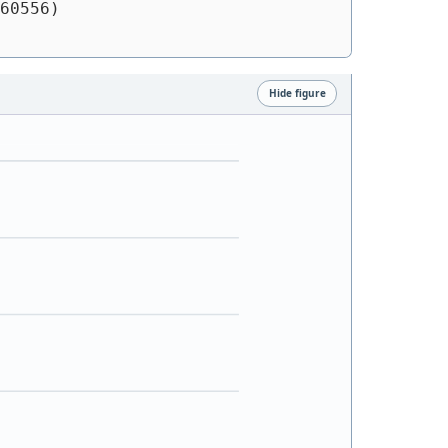
60556)
Hide figure