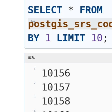
SELECT
 * 
FROM
postgis_srs_co
BY
1
LIMIT
10
;
出力:
10156
10157
10158