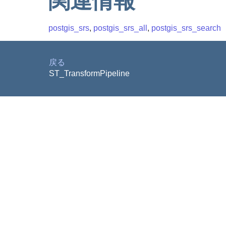
関連情報
postgis_srs
,
postgis_srs_all
,
postgis_srs_search
戻る
ST_TransformPipeline