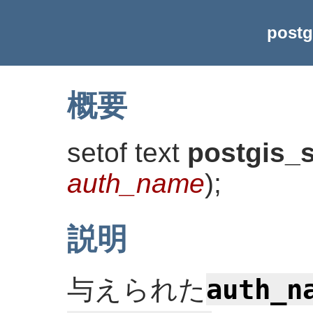
postg
概要
setof text
postgis_
auth_name
)
;
説明
auth_n
与えられた