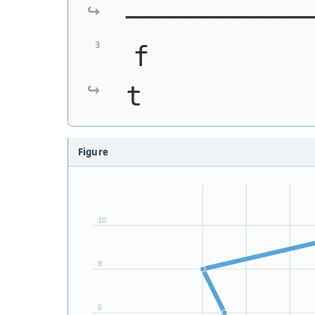
───────────
 f          
t
Figure