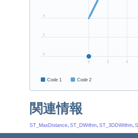
関連情報
ST_MaxDistance
,
ST_DWithin
,
ST_3DDWithin
,
S