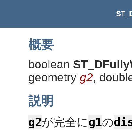
ST_D
概要
boolean
ST_DFully
geometry
g2
, doubl
説明
g2
g1
di
が完全に
の