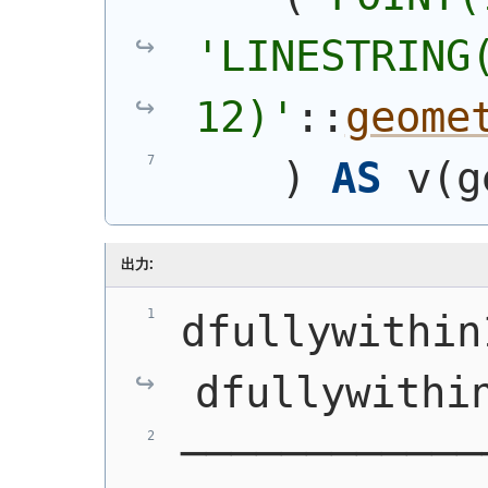
'
LINESTRING(
12)
'
::
geome
)
AS
 v
(
g
出力:
dfullywithin
dfullywithi
────────────