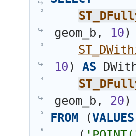
ST_DFull
geom_b, 
10
)
ST_DWith
10
)
AS
 DWit
ST_DFull
geom_b, 
20
)
FROM
(
VALUES
(
'
POINT(