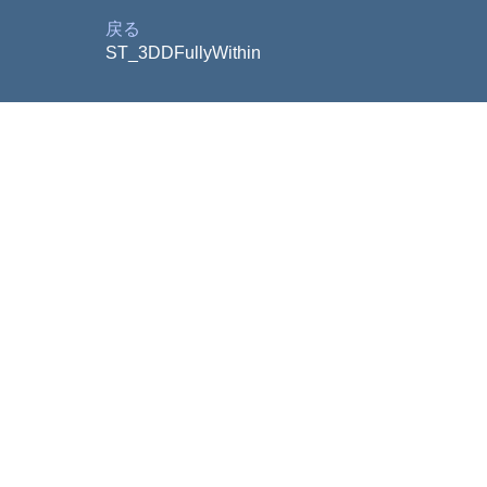
戻る
ST_3DDFullyWithin