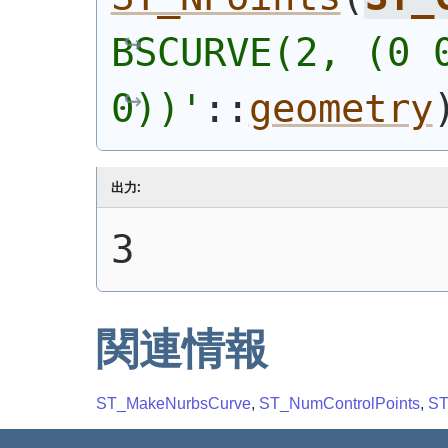
BSCURVE(2, (0 0
0))'
::
geometry
出力:
3
関連情報
ST_MakeNurbsCurve
,
ST_NumControlPoints
,
ST