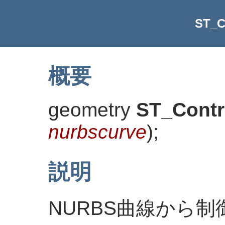
ST_C
概要
geometry
ST_Contr
nurbscurve
)
;
説明
NURBS曲線から