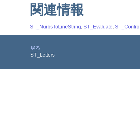
関連情報
ST_NurbsToLineString
,
ST_Evaluate
,
ST_Control
戻る
ST_Letters