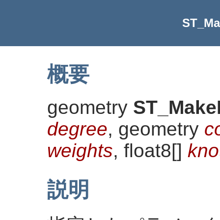
ST_Ma
概要
geometry
ST_Make
degree
, geometry
c
weights
, float8[]
kno
説明