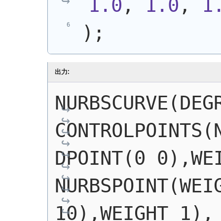
1.0
, 
1.0
, 
1
)
;
出力:
NURBSCURVE(DEGR
CONTROLPOINTS(
DPOINT(0 0),WEI
NURBSPOINT(WEIG
10),WEIGHT 1), 