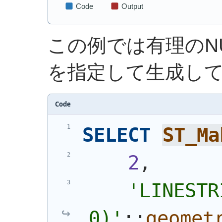
この例では有理のN
を指定して生成し
Code
SELECT
ST_Ma
2
,
'
LINESTR
0)
'
::
geomet