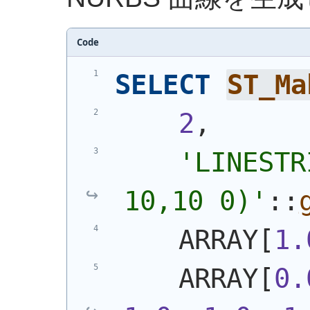
Code
SELECT
ST_Ma
2
,
'
LINESTR
10,10 0)
'
::
    ARRAY[
1.
    ARRAY[
0.