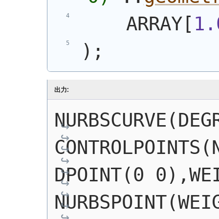
    ARRAY[
1.
)
;
出力:
NURBSCURVE(DEGR
CONTROLPOINTS(
DPOINT(0 0),WEI
NURBSPOINT(WEIG