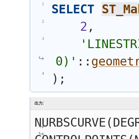
SELECT
ST_Ma
2
,
'
LINESTR
0)
'
::
geomet
)
;
出力:
NURBSCURVE(DEGR