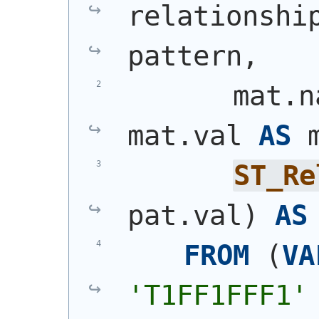
relationshi
pattern,
       mat.n
mat.val 
AS
 
ST_Re
pat.val
)
AS
FROM
(
VA
'T1FF1FFF1'