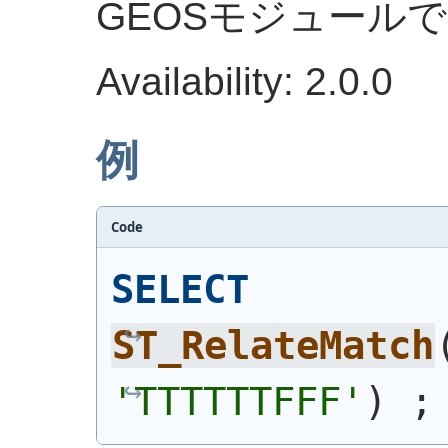
GEOSモジュール
Availability: 2.0.0
例
Code
SELECT
ST_RelateMatch
'TTTTTTFFF'
)
 ;