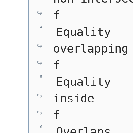
f
 Equality   
overlapping 
f
 Equality   
inside      
f
 Overlaps   