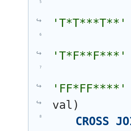
'T*T***T**'
'T*F**F***'
'FF*FF****'
val
)
CROSS
JO