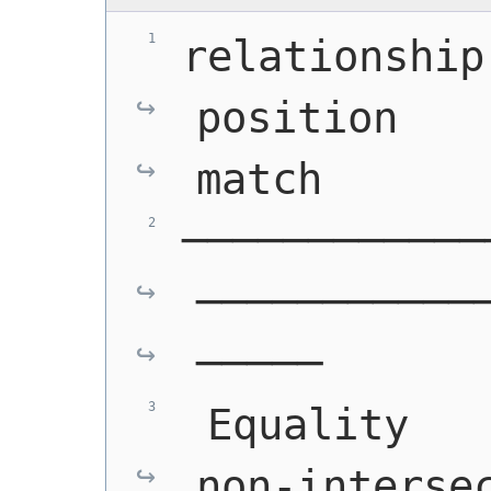
relationship │
position    
match
────────────
───────────
─────
 Equality   
non-intersec