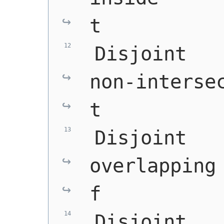
t
 Disjoint   
non-intersec
t
 Disjoint   
overlapping 
f
 Disjoint   