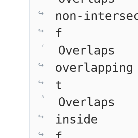
non-intersec
f
 Overlaps   
overlapping 
t
 Overlaps   
inside      
f