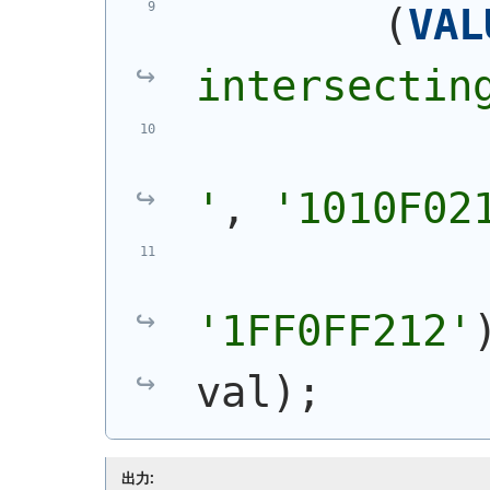
(
VAL
intersectin
'
, 
'1010F02
'1FF0FF212'
val
)
;
出力: