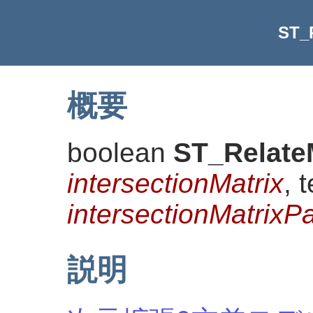
ST_
概要
boolean
ST_Relate
intersectionMatrix
, 
intersectionMatrixPa
説明