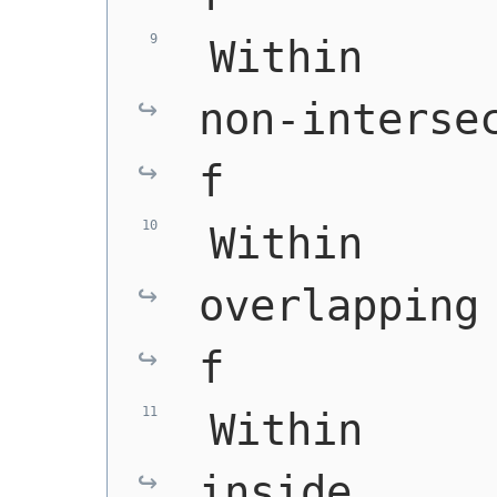
 Within     
non-intersec
f
 Within     
overlapping 
f
 Within     
inside      