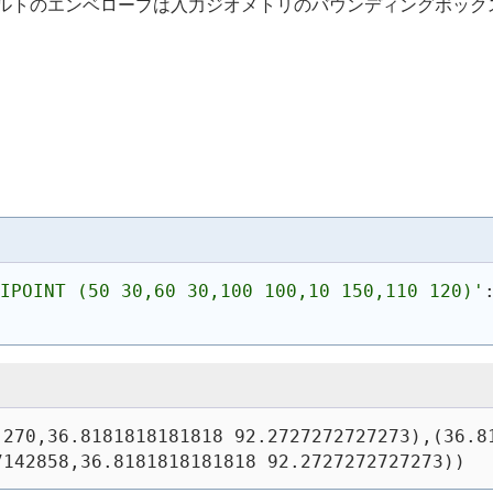
フォルトのエンベロープは入力ジオメトリのバウンディングボック
TIPOINT (50 30,60 30,100 100,10 150,110 120)
'
270,36.8181818181818 92.2727272727273),(36.81
7142858,36.8181818181818 92.2727272727273))