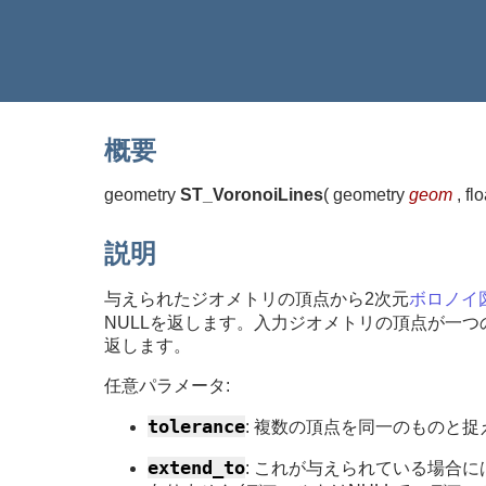
概要
geometry
ST_VoronoiLines
(
geometry
geom
, fl
説明
与えられたジオメトリの頂点から2次元
ボロノイ
NULLを返します。入力ジオメトリの頂点が一
返します。
任意パラメータ:
tolerance
: 複数の頂点を同一のものと捉
extend_to
: これが与えられている場合