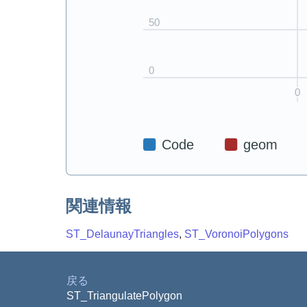
関連情報
ST_DelaunayTriangles
,
ST_VoronoiPolygons
戻る
ST_TriangulatePolygon