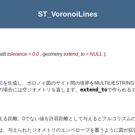
ST_VoronoiLines
oat8
tolerance = 0.0
, geometry
extend_to = NULL
)
;
図
を生成し、ボロノイ図のサイト間の境界をMULTILIESTRI
extend_to
つの場合には空ジオメトリを返します。
で作られる
える距離。0でない値を許容距離として与えるとアルゴリズムのロ
には、与えられたジオメトリのエンベロープを覆うように図が