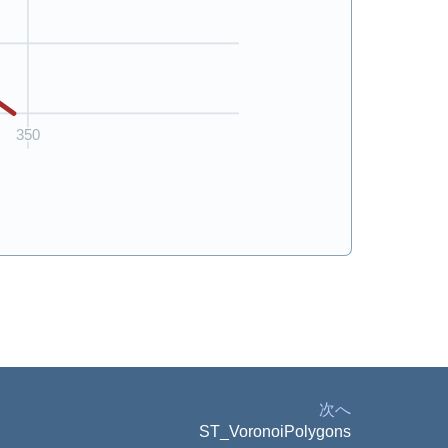
次へ
ST_VoronoiPolygons