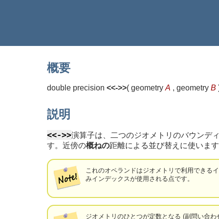
概要
double precision
<<->>
(
geometry
A
, geometry
B
説明
<<->>
演算子は、二つのジオメトリのバウンディ
す。近傍の
概ねの
距離による並び替えに使います
これのオペランドはジオメトリで利用できるイン
みインデックスが使用される点です。
ジオメトリのひとつが定数となる (副問い合わせ/