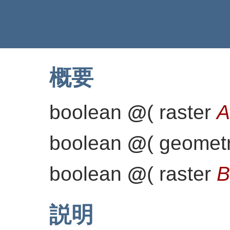
概要
boolean
@
(
raster
A
boolean
@
(
geomet
boolean
@
(
raster
B
説明