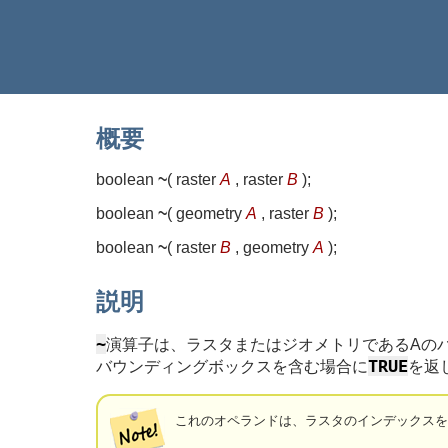
概要
boolean
~
(
raster
A
, raster
B
)
;
boolean
~
(
geometry
A
, raster
B
)
;
boolean
~
(
raster
B
, geometry
A
)
;
説明
~
演算子は、ラスタまたはジオメトリであるAの
TRUE
バウンディングボックスを含む場合に
を返
これのオペランドは、ラスタのインデックス