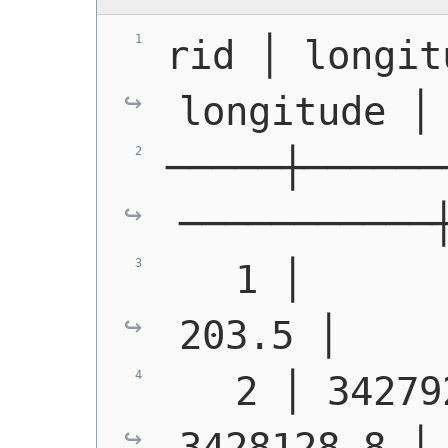
rid │ longit
longitude │
─────┼──────
───────────
   1 │        
203.5 │    
   2 │ 34279
3428128.8 │