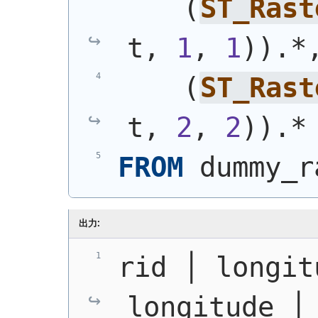
(
ST_Rast
t, 
1
, 
1
)
)
.*
(
ST_Rast
t, 
2
, 
2
)
)
.*
FROM
 dummy_r
出力:
rid │ longit
longitude │