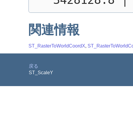
関連情報
ST_RasterToWorldCoordX
,
ST_RasterToWorldC
戻る
ST_ScaleY