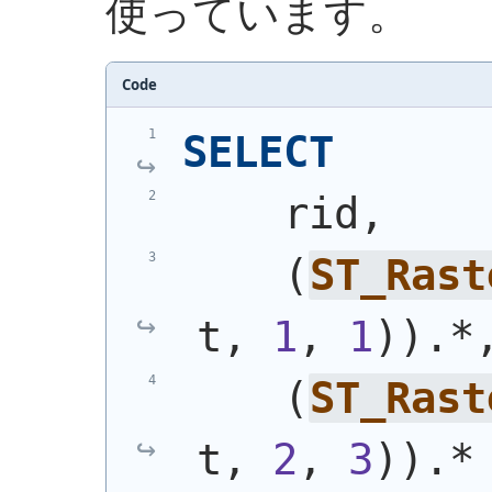
使っています。
Code
SELECT
    rid,
(
ST_Rast
t, 
1
, 
1
)
)
.*
(
ST_Rast
t, 
2
, 
3
)
)
.*