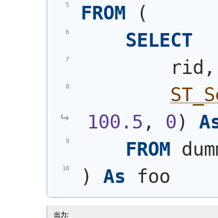
FROM
(
SELECT
        rid,
ST_S
100.5
, 
0
)
A
FROM
 dum
)
As
 foo
出力: