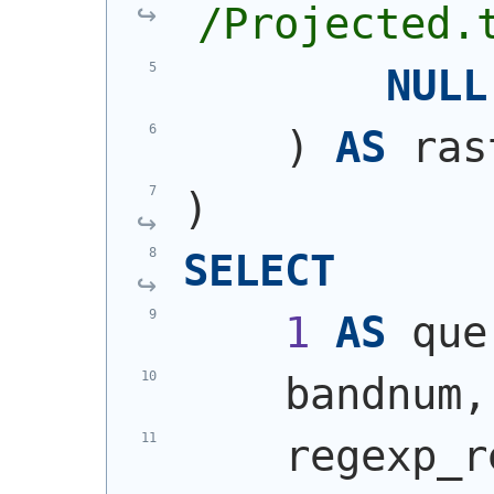
/Projected.
NULL
)
AS
 ras
)
SELECT
1
AS
 que
    bandnum,
    regexp_r