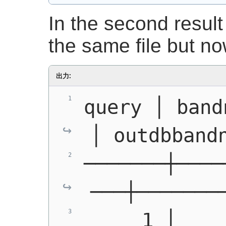
In the second result 
the same file but n
出力:
query │ bandnum │
│ outdbband
───────┼────
───┼───────
     1 │    