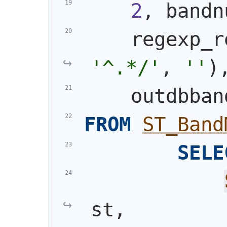
2
, bandn
    regexp_r
'^.*/'
, 
''
)
    outdbban
FROM
ST_Band
SELE
st,