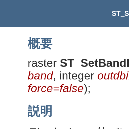
ST_S
概要
raster
ST_SetBand
band
, integer
outdb
force=false
)
;
説明