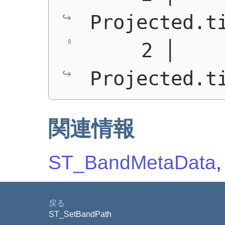
Projected.t
     2 │    
Projected.t
関連情報
ST_BandMetaData
戻る
ST_SetBandPath