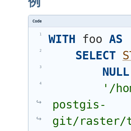
例
Code
WITH
 foo 
AS
SELECT
S
NULL
'/ho
postgis-
git/raster/