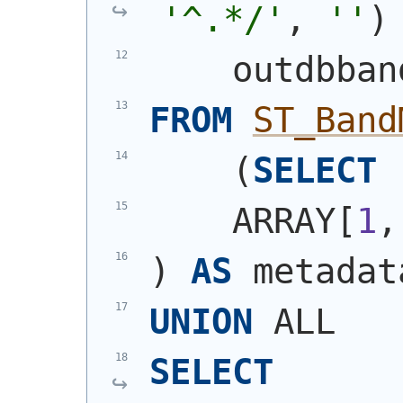
'^.*/'
, 
''
)
    outdbban
FROM
ST_Band
(
SELECT
 
    ARRAY[
1
,
)
AS
 metadat
UNION
 ALL
SELECT