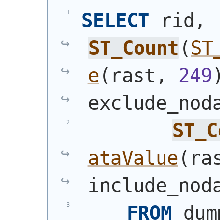
SELECT
 rid, 
ST_Count
(
ST
e
(
rast, 
249
exclude_nod
ST_C
ataValue
(
ra
include_nod
FROM
 dum