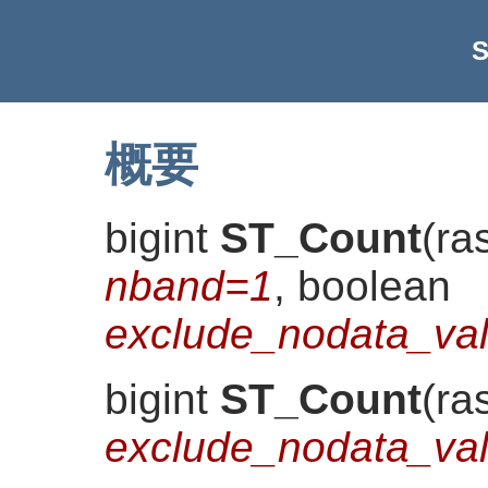
S
概要
bigint
ST_Count
(
ra
nband=1
, boolean
exclude_nodata_val
bigint
ST_Count
(
ra
exclude_nodata_va