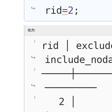
rid
=
2
;
出力:
rid │ exclud
include_nod
─────┼──────
─────────
   2 │             