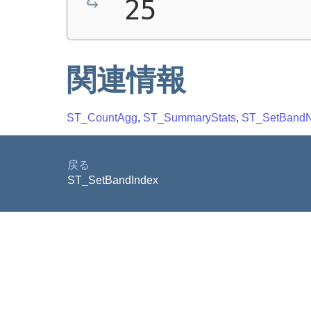
25
関連情報
ST_CountAgg
,
ST_SummaryStats
,
ST_SetBandN
戻る
ST_SetBandIndex