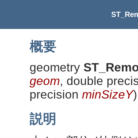
ST_Rem
概要
geometry
ST_Remo
geom
, double preci
precision
minSizeY
)
説明