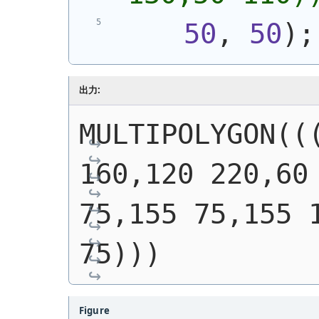
50
, 
50
)
;
出力:
MULTIPOLYGON(((
160,120 220,60 
75,155 75,155 1
75)))
Figure