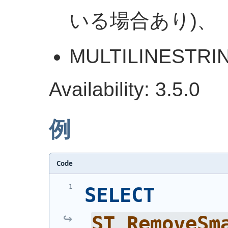
いる場合あり)、
MULTILINESTR
Availability: 3.5.0
例
Code
SELECT
ST_RemoveSm