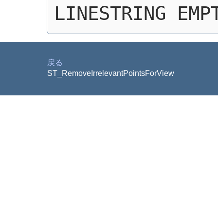
LINESTRING EMP
戻る
ST_RemoveIrrelevantPointsForView