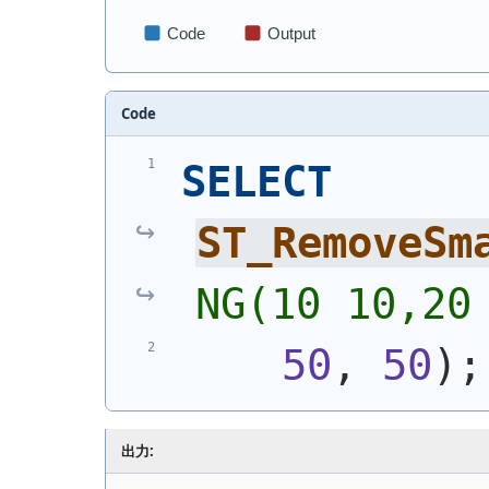
Code
SELECT
ST_RemoveSm
NG(10 10,20
50
, 
50
)
;
出力: