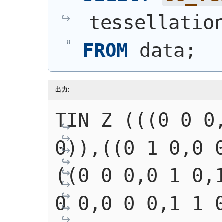
tessellatio
FROM
 data;
出力:
TIN Z (((0 0 0,
0)),((0 1 0,0 
((0 0 0,0 1 0,1
0 0,0 0 0,1 1 0