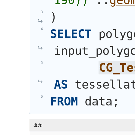
190))
'
::
geo
)
SELECT
 polyg
input_polyg
CG_Te
AS
 tessella
FROM
 data;
出力: