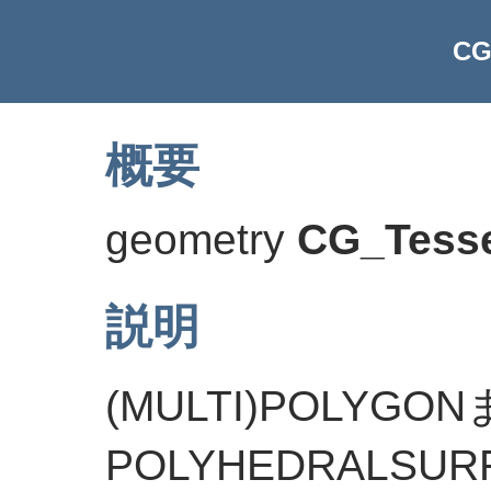
CG
概要
geometry
CG_Tesse
説明
(MULTI)POLYGO
POLYHEDRALS