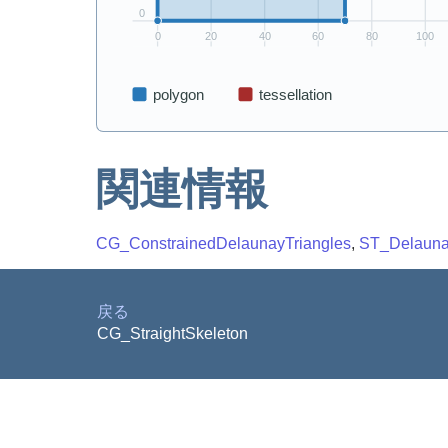
関連情報
CG_ConstrainedDelaunayTriangles
,
ST_Delauna
戻る
CG_StraightSkeleton