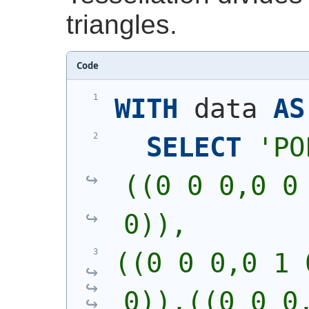
triangles.
Code
WITH
 data 
AS
SELECT
'
PO
((0 0 0,0 0 
0)),
((0 0 0,0 1 
0)),((0 0 0,