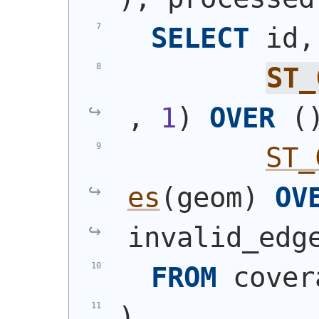
SELECT
 id,
ST_
, 
1
)
OVER
(
ST_
es
(
geom
)
OV
invalid_edg
FROM
 cover
)