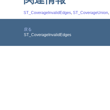
ST_CoverageInvalidEdges
,
ST_CoverageUnion
,
戻る
ST_CoverageInvalidEdges