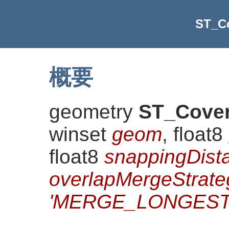
ST_C
概要
geometry
ST_Cove
winset
geom
, float8
float8
snappingDist
overlapMergeStrate
'MERGE_LONGEST