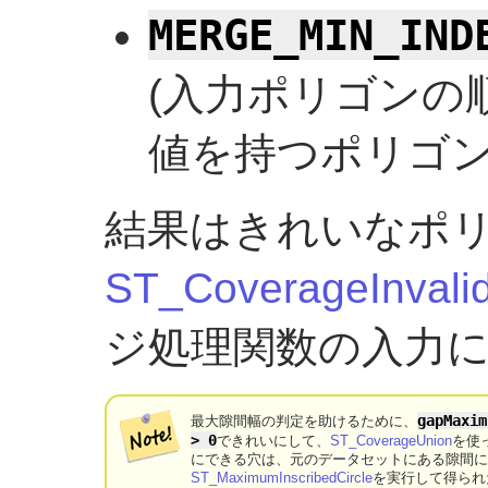
MERGE_MIN_IND
(入力ポリゴンの
値を持つポリゴ
結果はきれいなポ
ST_CoverageInvali
ジ処理関数の入力
gapMaxim
最大隙間幅の判定を助けるために、
> 0
できれいにして、
ST_CoverageUnion
を使
にできる穴は、元のデータセットにある隙間
ST_MaximumInscribedCircle
を実行して得られ