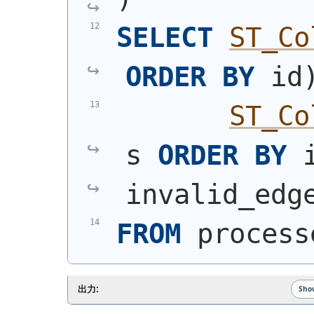
SELECT
ST_Co
ORDER
BY
 id
ST_Co
s 
ORDER
BY
 
invalid_edg
FROM
 process
出力:
Sho