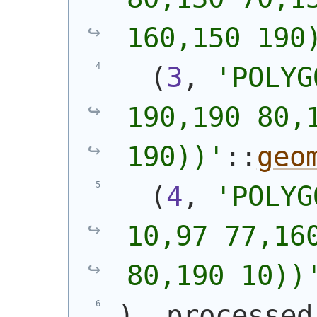
160,150 190
(
3
, 
'
POLYG
190,190 80,1
190))
'
::
geo
(
4
, 
'
POLYG
10,97 77,160
80,190 10))
)
, processed