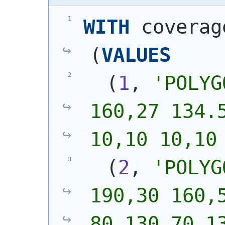
WITH
 coverag
(
VALUES
(
1
, 
'
POLYG
160,27 134.5
10,10 10,10
(
2
, 
'
POLYG
190,30 160,5
80,130 70,13