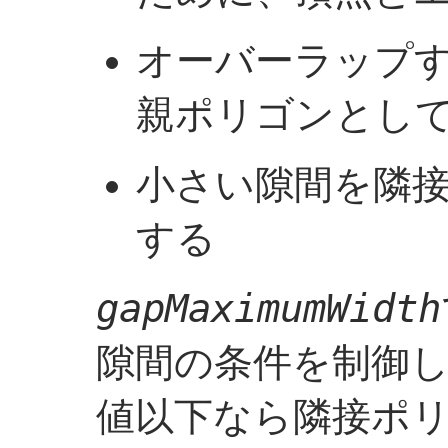
オーバーラップ
親ポリゴンとし
小さい隙間を隣
する
gapMaximumWidth
隙間の条件を制御
値以下なら隣接ポ