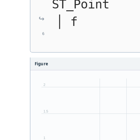
ST_Point      │ t
│ f        
Figure