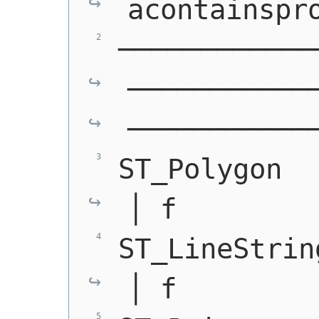
acontainspr
────────────
───────────
───────────
ST_Polygon    │ t
│ f        
ST_LineString │ t
│ f        