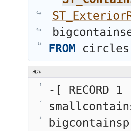
ST_Exterior
bigcontains
FROM
 circles
出力:
-[ RECORD 1 
smallcontain
bigcontainsp