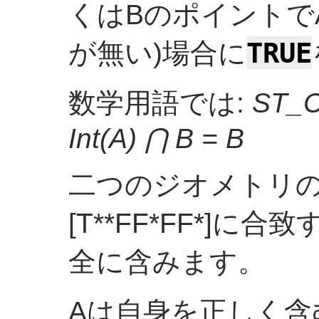
くはBのポイントで
TRUE
が無い)場合に
数学用語では:
ST_C
Int(A) ⋂ B = B
二つのジオメトリのD
[T**FF*FF*]
全に含みます。
Aは自身を正しく含