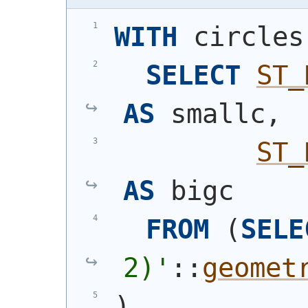
WITH
 circles
SELECT
ST_
AS
 smallc,
ST_
AS
 bigc
FROM
(
SELE
2)
'
::
geomet
)