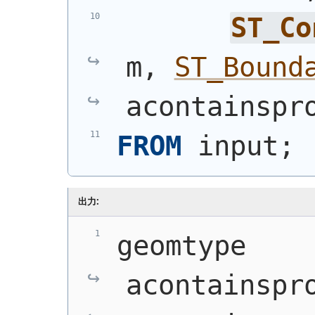
ST_Co
m, 
ST_Bound
acontainspr
FROM
 input;
出力:
geomtype    
acontainspro