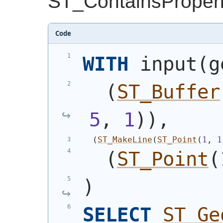
ST_ContainsPr
Code
WITH
 input
(
g
(
ST_Buffer
5
, 
1
)
)
,
(
ST_MakeLine
(
ST_Point
(
1
, 
1
(
ST_Point
(
)
SELECT
ST_Ge