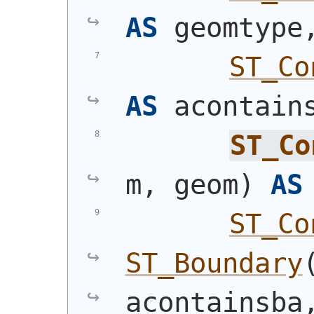
AS
 geomtype
ST_Co
AS
 acontain
ST_Co
m, geom
)
AS
ST_Co
ST_Boundary
acontainsba