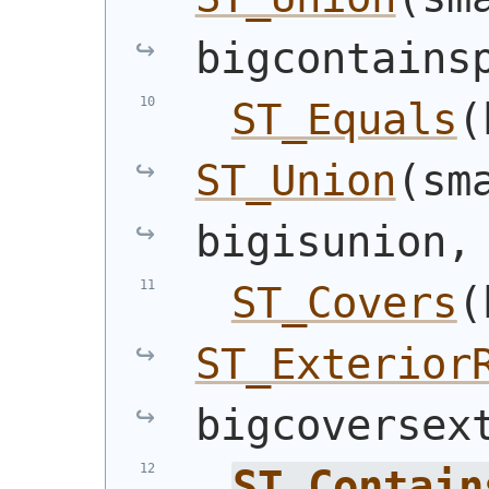
bigcontains
ST_Equals
(
ST_Union
(
sm
bigisunion,
ST_Covers
(
ST_Exterior
bigcoversex
ST_Contain