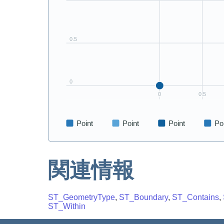
関連情報
ST_GeometryType
,
ST_Boundary
,
ST_Contains
,
ST_Within