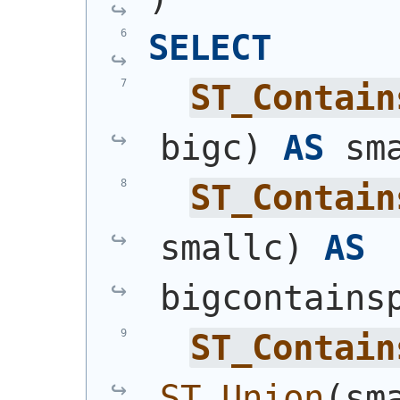
SELECT
ST_Contain
bigc
)
AS
 sm
ST_Contain
smallc
)
AS
bigcontains
ST_Contain
ST_Union
(
sm