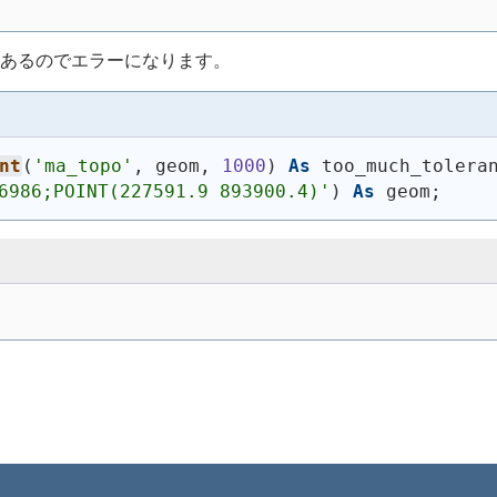
あるのでエラーになります。
nt
(
'ma_topo'
, geom, 
1000
)
As
 too_much_tolera
6986;POINT(227591.9 893900.4)'
)
As
 geom;