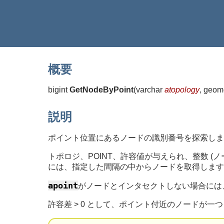
概要
bigint
GetNodeByPoint
(
varchar
atopology
, geom
説明
ポイント位置にあるノードの識別番号を探索しま
トポロジ、POINT、許容値が与えられ、整数 (ノ
には、指定した間隔の中からノードを取得します
apoint
がノードとインタセクトしない場合には
許容差 > 0 として、ポイント付近のノードが