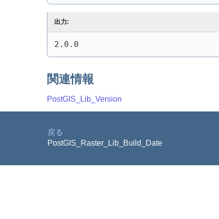
出力:
2.0.0
関連情報
PostGIS_Lib_Version
戻る
PostGIS_Raster_Lib_Build_Date