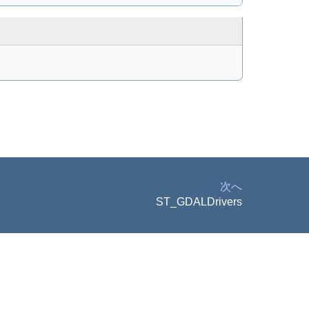
次へ
ST_GDALDrivers