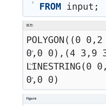
FROM
 input;
出力:
POLYGON((0 0,2 
0,0 0),(4 3,9 
LINESTRING(0 0,
0,0 0)
Figure