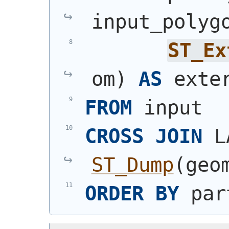
input_polyg
ST_Ex
om
)
AS
 exte
FROM
 input
CROSS
JOIN
ST_Dump
(
geo
ORDER
BY
 par