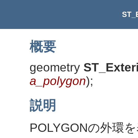
ST_E
概要
geometry
ST_Exter
a_polygon
)
;
説明
POLYGONの外環を