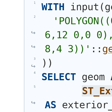
WITH
 input
(
g
'
POLYGON((
6,12 0,0 0),
8,4 3))
'
::
g
)
)
SELECT
 geom 
ST_Ex
AS
 exterior