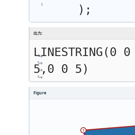
)
;
出力:
LINESTRING(0 0 
5,0 0 5)
Figure