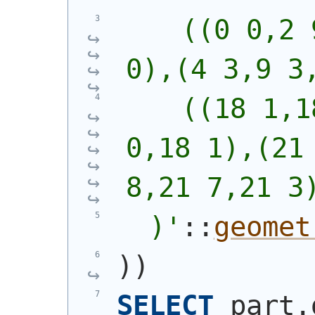
    ((0 0,2 
0),(4 3,9 3
    ((18 1,1
0,18 1),(21 
8,21 7,21 3
  )
'
::
geomet
)
)
SELECT
 part.