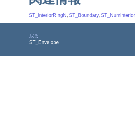
ST_InteriorRingN
,
ST_Boundary
,
ST_NumInterio
戻る
ST_Envelope