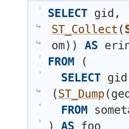
SELECT
 gid, 
ST_Collect
(
om
)
)
AS
 eri
FROM
(
SELECT
(
ST_Dump
(
ge
FROM
 somet
)
AS
 foo