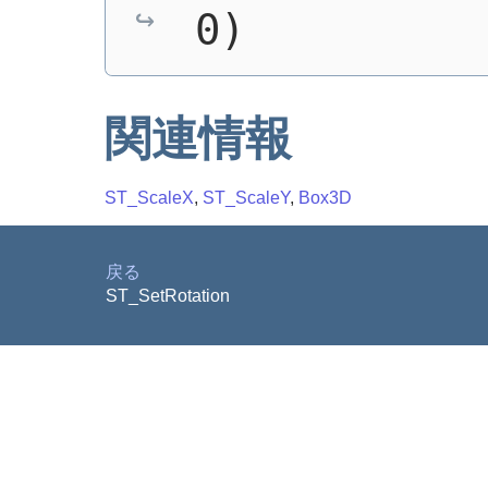
0)
関連情報
ST_ScaleX
,
ST_ScaleY
,
Box3D
戻る
ST_SetRotation