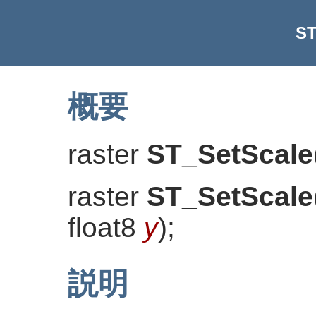
ST
概要
raster
ST_SetScale
raster
ST_SetScale
float8
y
)
;
説明