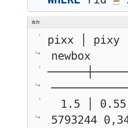
出力:
pixx │ pixy │                 
newbox
──────┼─────
───────────
  1.5 │ 0.55
5793244 0,34