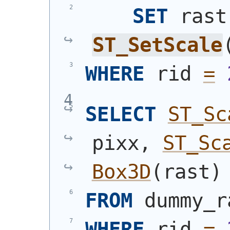
SET
 rast
ST_SetScale
WHERE
 rid 
=
SELECT
ST_Sc
pixx, 
ST_Sc
Box3D
(
rast
)
FROM
 dummy_r
WHERE
 rid 
=