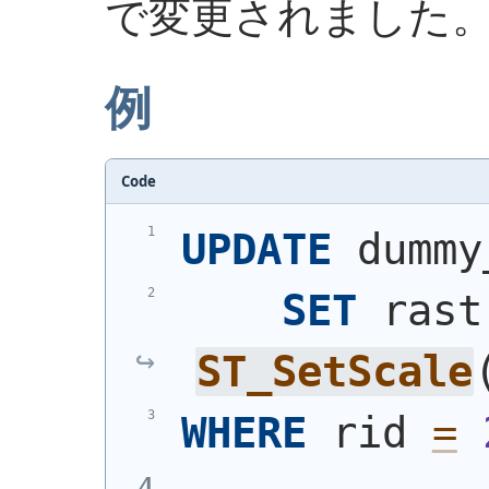
で変更されました
例
Code
UPDATE
 dummy
SET
 rast
ST_SetScale
WHERE
 rid 
=