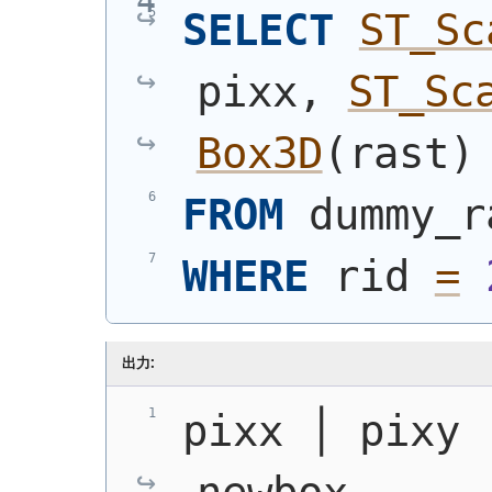
SELECT
ST_Sc
pixx, 
ST_Sc
Box3D
(
rast
)
FROM
 dummy_r
WHERE
 rid 
=
出力:
pixx │ pixy │                  