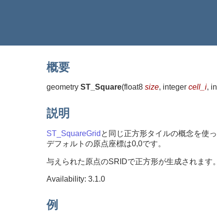
概要
geometry
ST_Square
(
float8
size
, integer
cell_i
, i
説明
ST_SquareGrid
と同じ正方形タイルの概念を使っ
デフォルトの原点座標は0,0です。
与えられた原点のSRIDで正方形が生成されます。
Availability: 3.1.0
例