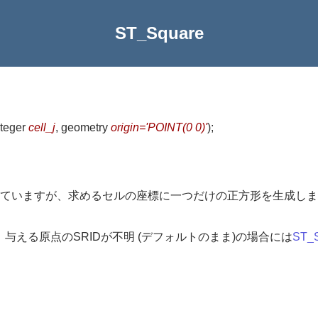
ST_Square
nteger
cell_j
, geometry
origin='POINT(0 0)'
)
;
ていますが、求めるセルの座標に一つだけの正方形を生成しま
与える原点のSRIDが不明 (デフォルトのまま)の場合には
ST_