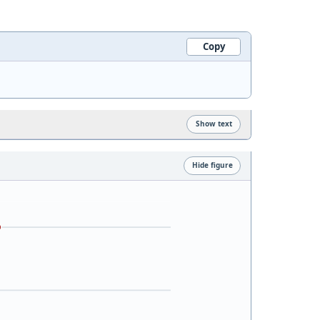
Copy
Show text
Hide figure