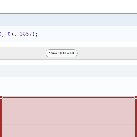
0
, 
0
)
, 
3857
)
;
Show HEXEWKB