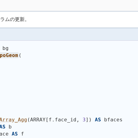
ラムの更新。
 bg
poGeom
(
Array_Agg
(
ARRAY[f.face_id, 
3
]
)
AS
 bfaces
AS
 b
ace 
AS
 f