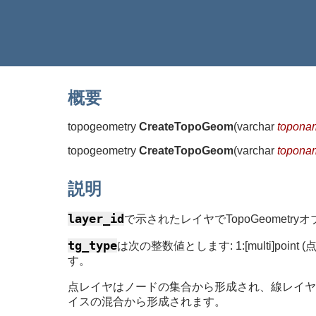
概要
topogeometry
CreateTopoGeom
(
varchar
topona
topogeometry
CreateTopoGeom
(
varchar
topona
説明
layer_id
で示されたレイヤでTopoGeometr
tg_type
は次の整数値とします: 1:[multi]point (点), 2:[m
す。
点レイヤはノードの集合から形成され、線レイヤ
イスの混合から形成されます。