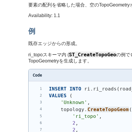
要素の配列を省略した場合、空のTopoGeomet
Availability: 1.1
例
既存エッジからの形成。
ST_CreateTopoGeo
ri_topoスキーマ内 (
の例でロ
TopoGeometryを生成します。
Code
INSERT
INTO
 ri.ri_roads
(
road
VALUES
(
'Unknown'
,
    topology.
CreateTopoGeom
'ri_topo'
,
2
,
2
,