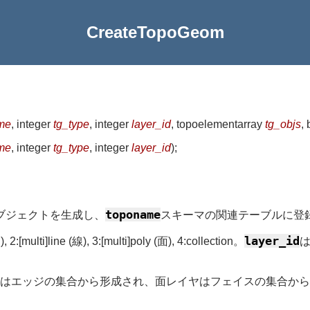
CreateTopoGeom
me
, integer
tg_type
, integer
layer_id
, topoelementarray
tg_objs
, 
me
, integer
tg_type
, integer
layer_id
)
;
toponame
yオブジェクトを生成し、
スキーマの関連テーブルに登
layer_id
ulti]line (線), 3:[multi]poly (面), 4:collection。
は
はエッジの集合から形成され、面レイヤはフェイスの集合から