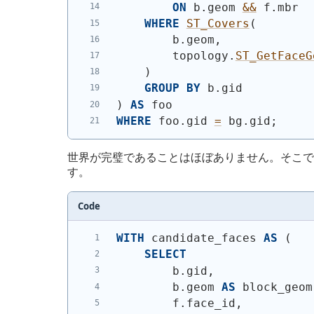
ON
 b.geom 
&&
 f.mbr
WHERE
ST_Covers
(
        b.geom,
        topology.
ST_GetFaceG
)
GROUP
BY
 b.gid
)
AS
 foo
WHERE
 foo.gid 
=
 bg.gid;
世界が完璧であることはほぼありません。そこで
す。
Code
WITH
 candidate_faces 
AS
(
SELECT
        b.gid,
        b.geom 
AS
 block_geom
        f.face_id,