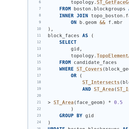
        topology.
ST_GetFaceG
FROM
 boston.blockgroups 
INNER
JOIN
 topo_boston.f
ON
 b.geom 
&&
 f.mbr
)
,
block_faces 
AS
(
SELECT
        gid,
        topology.
TopoElement
FROM
 candidate_faces
WHERE
ST_Covers
(
block_ge
OR
(
ST_Intersects
(
bl
AND
ST_Area
(
ST_I
> 
ST_Area
(
face_geom
)
 * 
0.5
)
GROUP
BY
 gid
)