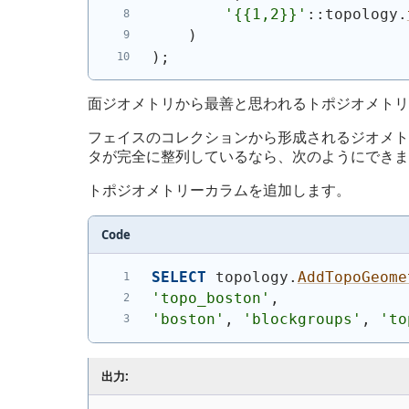
'{{1,2}}'
::topology.
)
)
;
面ジオメトリから最善と思われるトポジオメトリ
フェイスのコレクションから形成されるジオメトリがあ
タが完全に整列しているなら、次のようにできま
トポジオメトリーカラムを追加します。
Code
SELECT
 topology.
AddTopoGeome
'topo_boston'
,
'boston'
, 
'blockgroups'
, 
'to
出力: