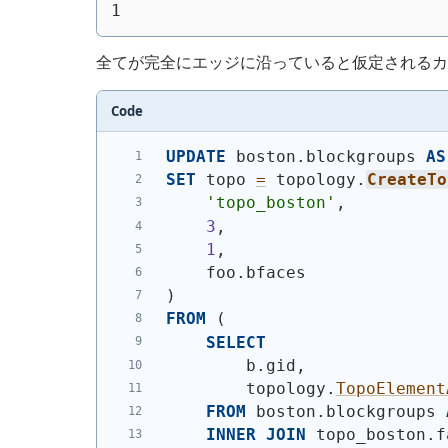
1
全てが完全にエッジに沿っていると仮定されるカ
Code
UPDATE
 boston.blockgroups 
AS
SET
 topo 
=
 topology.
CreateTo
'topo_boston'
,
3
,
1
,
    foo.bfaces
)
FROM
(
SELECT
        b.gid,
        topology.
TopoElement
FROM
 boston.blockgroups 
INNER
JOIN
 topo_boston.f