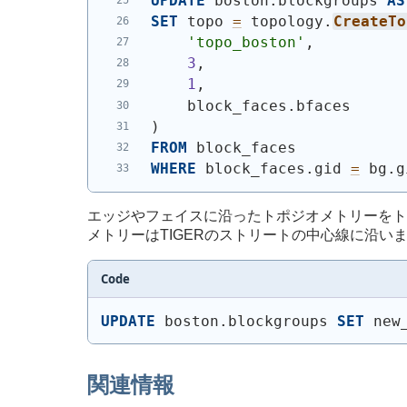
UPDATE
 boston.blockgroups 
AS
SET
 topo 
=
 topology.
CreateTo
'topo_boston'
,
3
,
1
,
    block_faces.bfaces
)
FROM
 block_faces
WHERE
 block_faces.gid 
=
 bg.g
エッジやフェイスに沿ったトポジオメトリーをト
メトリーはTIGERのストリートの中心線に沿い
Code
UPDATE
 boston.blockgroups 
SET
 new
関連情報