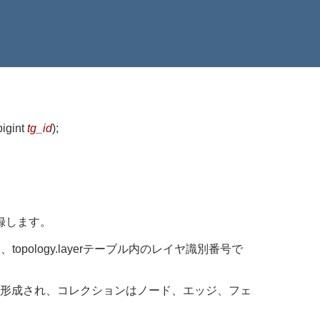
bigint
tg_id
)
;
録します。
、topology.layerテーブル内のレイヤ識別番号で
形成され、コレクションはノード、エッジ、フェ