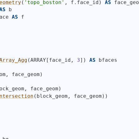
eometry
(
'topo_boston'
, f.face_id
)
AS
 face_geo
AS
 b
ace 
AS
 f
Array_Agg
(
ARRAY[face_id, 
3
]
)
AS
 bfaces
om, face_geom
)
ock_geom, face_geom
)
ntersection
(
block_geom, face_geom
)
)