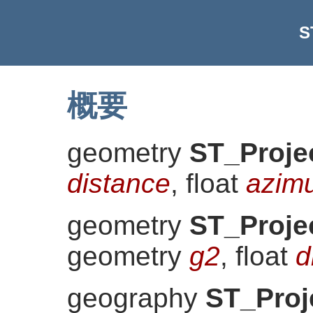
S
概要
geometry
ST_Proje
distance
, float
azim
geometry
ST_Proje
geometry
g2
, float
d
geography
ST_Proj