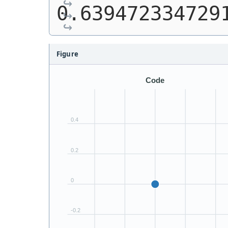
0.639472334729
Figure