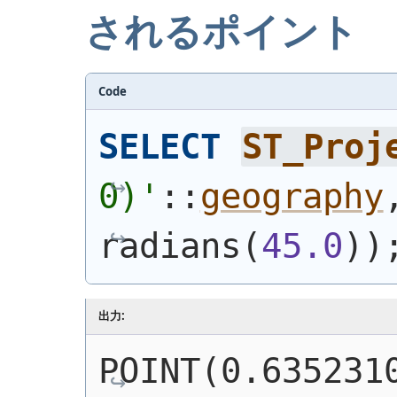
されるポイント
Code
SELECT
ST_Proj
0)
'
::
geography
radians
(
45.0
)
)
出力:
POINT(0.6352310