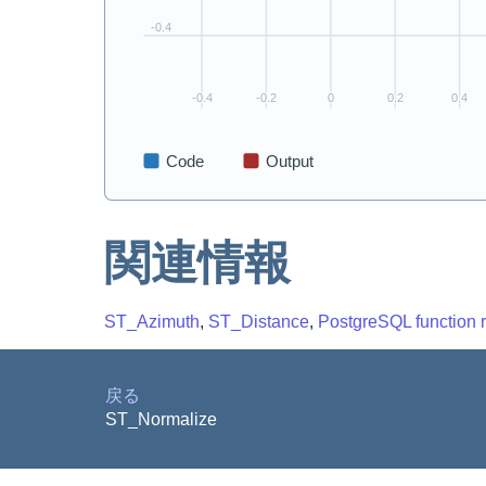
関連情報
ST_Azimuth
,
ST_Distance
,
PostgreSQL function r
戻る
ST_Normalize