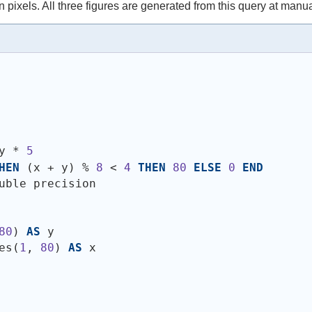
 pixels. All three figures are generated from this query at manua
y * 
5
HEN
(
x + y
)
 % 
8
 < 
4
THEN
80
ELSE
0
END
uble precision
80
)
AS
 y
es
(
1
, 
80
)
AS
 x