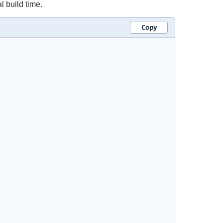
l build time.
Copy