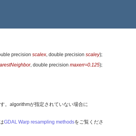
ouble precision
scalex
, double precision
scaley
)
;
arestNeighbor
, double precision
maxerr=0.125
)
;
lgorithmが指定されていない場合に
ては
GDAL Warp resampling methods
をご覧くださ