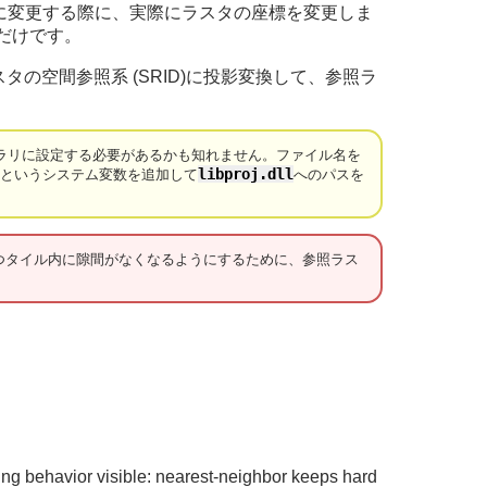
空間参照系に変更する際に、実際にラスタの座標を変更しま
るだけです。
の空間参照系 (SRID)に投影変換して、参照ラ
イブラリに設定する必要があるかも知れません。ファイル名を
O
libproj.dll
というシステム変数を追加して
へのパスを
つタイル内に隙間がなくなるようにするために、参照ラス
ng behavior visible: nearest-neighbor keeps hard