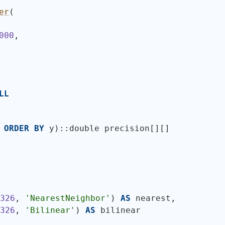
er
(
000
,
LL
 
ORDER
BY
 y
)
::double precision[][]
4326
, 
'NearestNeighbor'
)
AS
 nearest,
4326
, 
'Bilinear'
)
AS
 bilinear