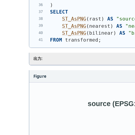
)
SELECT
ST_AsPNG
(
rast
)
AS
"sourc
ST_AsPNG
(
nearest
)
AS
"ne
ST_AsPNG
(
bilinear
)
AS
"b
FROM
 transformed;
出力:
Figure