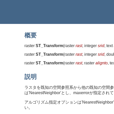
概要
raster
ST_Transform
(
raster
rast
, integer
srid
, text
raster
ST_Transform
(
raster
rast
, integer
srid
, dou
raster
ST_Transform
(
raster
rast
, raster
alignto
, te
説明
ラスタを既知の空間参照系から他の既知の空間参照
は'NearestNeighbor'とし、maxerrorが指
アルゴリズム指定オプションは'NearestNeighbor', 'Bili
い。