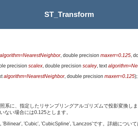
ST_Transform
algorithm=NearestNeighbor
, double precision
maxerr=0.125
, d
ble precision
scalex
, double precision
scaley
, text
algorithm=Ne
xt
algorithm=NearestNeighbor
, double precision
maxerr=0.125
)
;
系に、指定したリサンプリングアルゴリズムで投影変換します。a
定されていない場合には0.125とします。
near', 'Cubic', 'CubicSpline', 'Lanczos'です。詳細につい