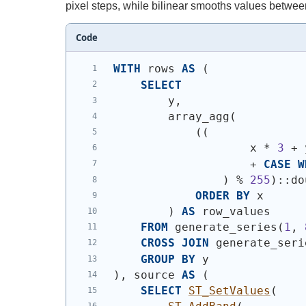
pixel steps, while bilinear smooths values between
Code
WITH
 rows 
AS
(
SELECT
        y,
        array_agg
(
(
(
                    x * 
3
 + 
                    + 
CASE
W
)
 % 
255
)
::do
ORDER
BY
 x
)
AS
 row_values
FROM
 generate_series
(
1
, 
CROSS
JOIN
 generate_seri
GROUP
BY
 y
)
, source 
AS
(
SELECT
ST_SetValues
(