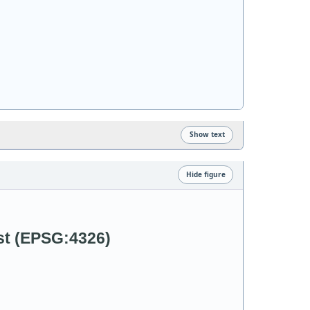
Show text
Hide figure