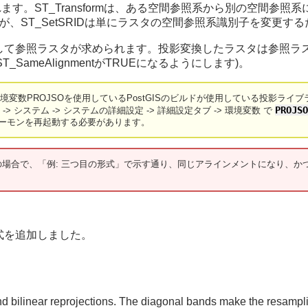
Dと混同されます。ST_Transformは、ある空間参照系から別の
が、ST_SetSRIDは単にラスタの空間参照系識別子を変更す
して参照ラスタが求められます。投影変換したラスタは参照ラスタ
ameAlignmentがTRUEになるようにします)。
変数PROJSOを使用しているPostGISのビルドが使用している投影ラ
PROJS
> システム -> システムの詳細設定 -> 詳細設定タブ -> 環境変数 で
ス/デーモンを再起動する必要があります。
場合で、「例: 三つ目の形式」で示す通り、同じアラインメントになり、か
nto)の形式を追加しました。
d bilinear reprojections. The diagonal bands make the resampli