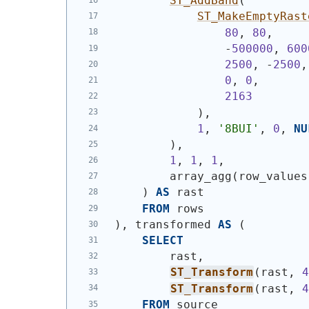
ST_AddBand
(
ST_MakeEmptyRast
80
, 
80
,
                -
500000
, 
600
2500
, -
2500
,
0
, 
0
,
2163
)
,
1
, 
'8BUI'
, 
0
, 
NU
)
,
1
, 
1
, 
1
,
        array_agg
(
row_values
)
AS
 rast
FROM
 rows
)
, transformed 
AS
(
SELECT
        rast,
ST_Transform
(
rast, 
ST_Transform
(
rast, 
FROM
 source