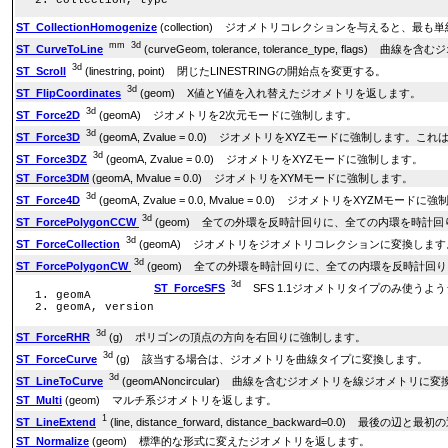
ST_CollectionHomogenize
(collection) ジオメトリコレクションを与えると、最
mm
3d
ST_CurveToLine
(curveGeom, tolerance, tolerance_type, fla
3d
ST_Scroll
(linestring, point) 閉じたLINESTRINGの開始点を変更する。
3d
ST_FlipCoordinates
(geom) X値とY値を入れ替えたジオメトリを返します。
3d
ST_Force2D
(geomA) ジオメトリを2次元モードに強制します。
3d
ST_Force3D
(geomA, Zvalue = 0.0) ジオメトリをXYZモードに強制します。これ
3d
ST_Force3DZ
(geomA, Zvalue = 0.0) ジオメトリをXYZモードに強制します。
ST_Force3DM
(geomA, Mvalue = 0.0) ジオメトリをXYMモードに強制します。
3d
ST_Force4D
(geomA, Zvalue = 0.0, Mvalue = 0.0) ジオメトリをXYZMモード
3d
ST_ForcePolygonCCW
(geom) 全ての外環を反時計回りに、全ての内環を時計
3d
ST_ForceCollection
(geomA) ジオメトリをジオメトリコレクションに変換します
3d
ST_ForcePolygonCW
(geom) 全ての外環を時計回りに、全ての内環を反時計回
3d
ST_ForceSFS
SFS 1.1ジオメトリタイプのみ使うよ
geomA
geomA, version
3d
ST_ForceRHR
(g) ポリゴンの頂点の方向を右回りに強制します。
3d
ST_ForceCurve
(g) 該当する場合は、ジオメトリを曲線タイプに変換します。
3d
ST_LineToCurve
(geomANoncircular) 曲線を含むジオメトリを線ジオメトリに
ST_Multi
(geom) マルチ系ジオメトリを返します。
1
ST_LineExtend
(line, distance_forward, distance_backward=0.
ST_Normalize
(geom) 標準的な形式に変えたジオメトリを返します。