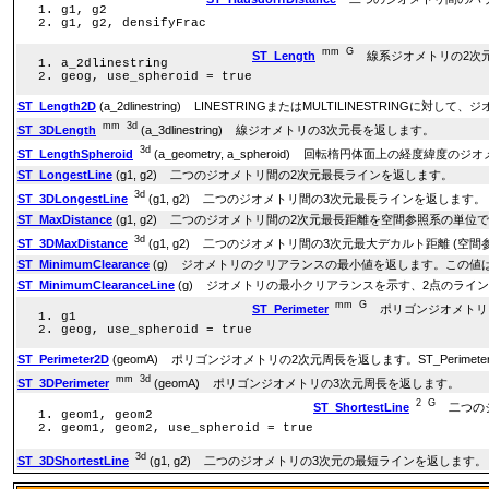
g1, g2
g1, g2, densifyFrac
mm
G
ST_Length
線系ジオメトリの2次
a_2dlinestring
geog, use_spheroid = true
ST_Length2D
(a_2dlinestring) LINESTRINGまたはMULTILINESTRING
mm
3d
ST_3DLength
(a_3dlinestring) 線ジオメトリの3次元長を返します。
3d
ST_LengthSpheroid
(a_geometry, a_spheroid) 回転楕円体面上の経度
ST_LongestLine
(g1, g2) 二つのジオメトリ間の2次元最長ラインを返します。
3d
ST_3DLongestLine
(g1, g2) 二つのジオメトリ間の3次元最長ラインを返します。
ST_MaxDistance
(g1, g2) 二つのジオメトリ間の2次元最長距離を空間参照系の単位
3d
ST_3DMaxDistance
(g1, g2) 二つのジオメトリ間の3次元最大デカルト距離 (
ST_MinimumClearance
(g) ジオメトリのクリアランスの最小値を返します。この値
ST_MinimumClearanceLine
(g) ジオメトリの最小クリアランスを示す、2点のライ
mm
G
ST_Perimeter
ポリゴンジオメトリ
g1
geog, use_spheroid = true
ST_Perimeter2D
(geomA) ポリゴンジオメトリの2次元周長を返します。ST_Perimet
mm
3d
ST_3DPerimeter
(geomA) ポリゴンジオメトリの3次元周長を返します。
2
G
ST_ShortestLine
二つのジ
geom1, geom2
geom1, geom2, use_spheroid = true
3d
ST_3DShortestLine
(g1, g2) 二つのジオメトリの3次元の最短ラインを返します。