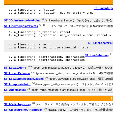
ST_LineInterp
a_linestring, a_fraction
a_linestring, a_fraction, use_spheroid = true
3d
ST_3DLineInterpolatePoint
(a_linestring, a_fraction) 3次元ライン
G
3d
ST_LineInterpolatePoints
ラインに沿って、割合で示された複数の位置の補間
a_linestring, a_fraction, repeat
a_linestring, a_fraction, use_spheroid = true, repeat = 
ST_LineLocatePoi
a_linestring, a_point
a_linestring, a_point, use_spheroid = true
2
ST_LineSubstring
a_linestring, startfraction, endfraction
a_linestring, startfraction, endfraction
mm
ST_LocateAlong
(geom_with_measure, measure, offset = 0) M値
mm
ST_LocateBetween
(geom, measure_start, measure_end, offset 
3d
ST_LocateBetweenElevations
(geom, elevation_start, elevation_en
3d
ST_InterpolatePoint
(linear_geom_with_measure, point) ジオメト
3d
ST_AddMeasure
(geom_mline, measure_start, measure_end) ラインに沿
3d
ST_IsValidTrajectory
(line) ジオメトリが妥当なトラジェクトリであるかどうかを
3d
ST_ClosestPointOfApproach
(track1, track2) 二つのトラジェクトリの最接