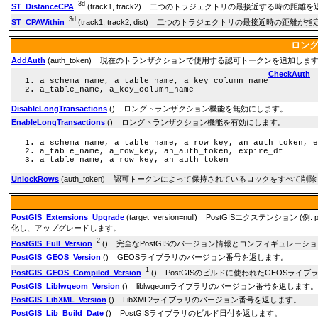
3d
ST_DistanceCPA
(track1, track2) 二つのトラジェクトリの最接近する時の距離
3d
ST_CPAWithin
(track1, track2, dist) 二つのトラジェクトリの最接近時
ロン
AddAuth
(auth_token) 現在のトランザクションで使用する認可トークンを追加しま
CheckAuth
a_schema_name, a_table_name, a_key_column_name
a_table_name, a_key_column_name
DisableLongTransactions
() ロングトランザクション機能を無効にします。
EnableLongTransactions
() ロングトランザクション機能を有効にします。
a_schema_name, a_table_name, a_row_key, an_auth_token, e
a_table_name, a_row_key, an_auth_token, expire_dt
a_table_name, a_row_key, an_auth_token
UnlockRows
(auth_token) 認可トークンによって保持されているロックをすべて削
PostGIS_Extensions_Upgrade
(target_version=null) PostGISエクステンション (例
化し、アップグレードします。
2
PostGIS_Full_Version
() 完全なPostGISのバージョン情報とコンフィギュレー
PostGIS_GEOS_Version
() GEOSライブラリのバージョン番号を返します。
1
PostGIS_GEOS_Compiled_Version
() PostGISのビルドに使われたGEOSラ
PostGIS_Liblwgeom_Version
() liblwgeomライブラリのバージョン番号を返します
PostGIS_LibXML_Version
() LibXML2ライブラリのバージョン番号を返します。
PostGIS_Lib_Build_Date
() PostGISライブラリのビルド日付を返します。