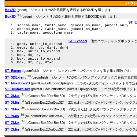
バウ
Box2D
(geom) ジオメトリの2次元範囲を表現するBOX2Dを返します。
3d
Box3D
(geom) ジオメトリの3次元範囲を表現するBOX3Dを返します。
ST_E
schema_name, table_name, geocolumn_name, parent_only
schema_name, table_name, geocolumn_name
table_name, geocolumn_name
ST_Expand
他のバウンディングボックスま
geom, units_to_expand
geom, dx, dy, dz=0, dm=0
box, units_to_expand
box, dx, dy
box, units_to_expand
box, dx, dy, dz=0
ST_Extent
(geomfield) ジオメトリのバウンディングボックスを返す集約関数です。
3d
ST_3DExtent
(geomfield) ジオメトリの3次元バウンディングボックスを返す集約
ST_MakeBox2D
(pointLowLeft, pointUpRight) 二つの2次元のポイントジオメ
ST_3DMakeBox
(point3DLowLeftBottom, point3DUpRightTop) 二つの
3d
ST_XMax
(aGeomorBox2DorBox3D) 2次元または3次元のバウンディング
3d
ST_XMin
(aGeomorBox2DorBox3D) 2次元または3次元のバウンディングボ
3d
ST_YMax
(aGeomorBox2DorBox3D) 2次元または3次元のバウンディング
3d
ST_YMin
(aGeomorBox2DorBox3D) 2次元または3次元のバウンディングボ
3d
ST_ZMax
(aGeomorBox2DorBox3D) 2次元または3次元のバウンディング
3d
ST_ZMin
(aGeomorBox2DorBox3D) 2次元または3次元のバウンディングボ