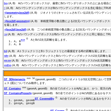
|>>
(A, B) Aのバウンダリボックスが、厳密にBのバウンダリボックスの上にある場合に
~
(A, B) AのバウンディングボックスがBのバウンディングボックスを含む場合にTRU
~(geometry,box2df)
(A, B) ジオメトリの (キャッシュされている)2次元バウンディ
します。
~(box2df,geometry)
(A, B) 単精度浮動小数点数による2次元バウンディングボックス 
を返します。
~(box2df,box2df)
(A, B) 二つの単精度浮動小数点数による2次元バウンディングボック
~=
(A, B) AのバウンディングボックスがBのバウンディングボックスと同じ場合に TR
G
<->
AとBの2次元距離を返します。
A, B
A, B
|=|
(A, B) AトラジェクトリとBトラジェクトリとの最接近する時の距離を返します。
<#>
(A, B) AのバウンディングボックスとBのバウンディングボックスの2次元距離を
<<->>
(A, B) AのバウンディングボックスとBのバウンディングボックスのn次元距離
<<#>>
(A, B) AのバウンディングボックスとBのバウンディングボックスのn次元距離
mm
3d
ST_3DIntersects
(geomA, geomB) 二つのジオメトリが3次元空間に
ェス (面)についてのみ動作します。
mm
ST_Contains
(geomA, geomB) Bの全てのポイントがA内にあり、かつ、双
ST_ContainsProperly
(geomA, geomB) Bの全てのポイントがAの内部にあるかを
G
ST_CoveredBy
Aの全てのポイントがB内にあるかをテス
geomA, geomB
geogA, geogB
G
ST_Covers
Bの全ての点がA内にあるかをテ