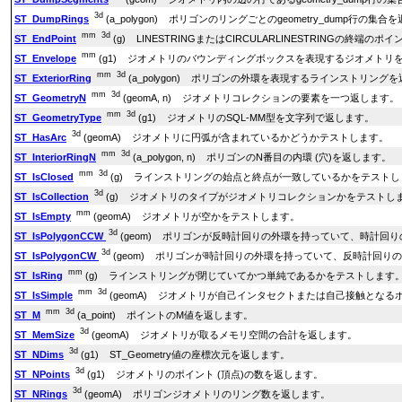
3d
ST_DumpRings
(a_polygon) ポリゴンのリングごとのgeometry_dump行の集
mm
3d
ST_EndPoint
(g) LINESTRINGまたはCIRCULARLINESTRINGの終端の
mm
ST_Envelope
(g1) ジオメトリのバウンディングボックスを表現するジオメトリ
mm
3d
ST_ExteriorRing
(a_polygon) ポリゴンの外環を表現するラインストリング
mm
3d
ST_GeometryN
(geomA, n) ジオメトリコレクションの要素を一つ返します。
mm
3d
ST_GeometryType
(g1) ジオメトリのSQL-MM型を文字列で返します。
3d
ST_HasArc
(geomA) ジオメトリに円弧が含まれているかどうかテストします。
mm
3d
ST_InteriorRingN
(a_polygon, n) ポリゴンのN番目の内環 (穴)を返します。
mm
3d
ST_IsClosed
(g) ラインストリングの始点と終点が一致しているかをテストし
3d
ST_IsCollection
(g) ジオメトリのタイプがジオメトリコレクションかをテストし
mm
ST_IsEmpty
(geomA) ジオメトリが空かをテストします。
3d
ST_IsPolygonCCW
(geom) ポリゴンが反時計回りの外環を持っていて、時計回
3d
ST_IsPolygonCW
(geom) ポリゴンが時計回りの外環を持っていて、反時計回り
mm
ST_IsRing
(g) ラインストリングが閉じていてかつ単純であるかをテストします
mm
3d
ST_IsSimple
(geomA) ジオメトリが自己インタセクトまたは自己接触とな
mm
3d
ST_M
(a_point) ポイントのM値を返します。
3d
ST_MemSize
(geomA) ジオメトリが取るメモリ空間の合計を返します。
3d
ST_NDims
(g1) ST_Geometry値の座標次元を返します。
3d
ST_NPoints
(g1) ジオメトリのポイント (頂点)の数を返します。
3d
ST_NRings
(geomA) ポリゴンジオメトリのリング数を返します。