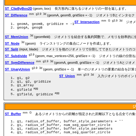
ST_ClipByBox2D
(geom, box) 長方形内に落ちるジオメトリの一部を返します。
mm
g3.9
3d
ST_Difference
(geomA, geomB, gridSize = -1) ジオメト
mm
G
g3.9
3d
ST_Intersection
ジオメト
geomA, geomB, gridSize = -1
geogA, geogB
3d
ST_MemUnion
(geomfield) ジオメトリを結合する集約関数で、メモリを効率
3d
ST_Node
(geom) ラインストリングの集合にノードを作成します。
ST_Split
(input, blade) ジオメトリを他のジオメトリで分割してできたジオメトリ
g3.9
ST_Subdivide
(geom, max_vertices=256, gridSize = -1) ジオメトリの線
mm
g3.9
3d
ST_SymDifference
(geomA, geomB, gridSize = -1) ジ
g3.9
3d
ST_UnaryUnion
(geom, gridSize = -1) 単一のジオメトリの要素の結合を計
mm
g3.9
3d
ST_Union
入力ジオメトリのポイント
g1, g2
g1, g2, gridSize
g1_array
agg
g1field
agg
g1field, gridSize
mm
G
ST_Buffer
あるジオメトリからの距離が指定された距離以下となる点全ての集
g1, radius_of_buffer, buffer_style_parameters = ''
g1, radius_of_buffer, num_seg_quarter_circle
g1, radius_of_buffer, buffer_style_parameters
g1, radius_of_buffer, num_seg_quarter_circle