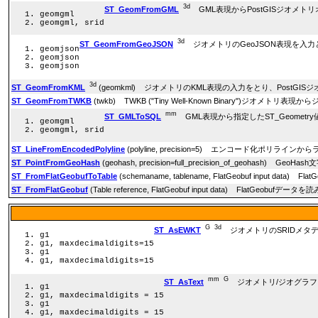
3d
ST_GeomFromGML
GML表現からPostGISジオメト
geomgml
geomgml, srid
3d
ST_GeomFromGeoJSON
ジオメトリのGeoJSON表現を入力
geomjson
geomjson
geomjson
3d
ST_GeomFromKML
(geomkml) ジオメトリのKML表現の入力をとり、PostG
ST_GeomFromTWKB
(twkb) TWKB ("Tiny Well-Known Binary")ジオ
mm
ST_GMLToSQL
GML表現から指定したST_Geometry
geomgml
geomgml, srid
ST_LineFromEncodedPolyline
(polyline, precision=5) エンコード化ポリ
ST_PointFromGeoHash
(geohash, precision=full_precision_of_geohash)
ST_FromFlatGeobufToTable
(schemaname, tablename, FlatGeobuf input
ST_FromFlatGeobuf
(Table reference, FlatGeobuf input data) FlatGeobufデー
G
3d
ST_AsEWKT
ジオメトリのSRIDメタデータが
g1
g1, maxdecimaldigits=15
g1
g1, maxdecimaldigits=15
mm
G
ST_AsText
ジオメトリ/ジオグラフィのS
g1
g1, maxdecimaldigits = 15
g1
g1, maxdecimaldigits = 15