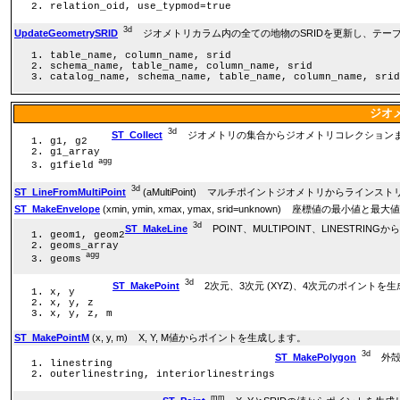
relation_oid, use_typmod=true
3d
UpdateGeometrySRID
ジオメトリカラム内の全ての地物のSRIDを更新し、テー
table_name, column_name, srid
schema_name, table_name, column_name, srid
catalog_name, schema_name, table_name, column_name, srid
ジオ
3d
ST_Collect
ジオメトリの集合からジオメトリコレクションま
g1, g2
g1_array
agg
g1field
3d
ST_LineFromMultiPoint
(aMultiPoint) マルチポイントジオメトリからライン
ST_MakeEnvelope
(xmin, ymin, xmax, ymax, srid=unknown) 座標値の
3d
ST_MakeLine
POINT、MULTIPOINT、LINESTRING
geom1, geom2
geoms_array
agg
geoms
3d
ST_MakePoint
2次元、3次元 (XYZ)、4次元のポイントを
x, y
x, y, z
x, y, z, m
ST_MakePointM
(x, y, m) X, Y, M値からポイントを生成します。
3d
ST_MakePolygon
外殻
linestring
outerlinestring, interiorlinestrings
mm