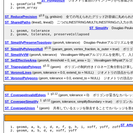
ST_Polygonize
ジオメトリ集合のラインワークから形成され
agg
geomfield
geom_array
g3.9
ST_ReducePrecision
(g, gridsize) 全ての与えられたグリッド許容値に丸
ST_SharedPaths
(lineal1, lineal2) 二つのLINESTRING/MULTILINESTR
ST_Simplify
Douglas-
geomA, tolerance
geomA, tolerance, preserveCollapsed
ST_SimplifyPreserveTopology
(geomA, tolerance) Douglas-Peuke
g3.11
ST_SimplifyPolygonHull
(param_geom, vertex_fraction, is_o
ST_SimplifyVW
(geomA, tolerance) Visvalingam-Whyattアルゴリズ
ST_SetEffectiveArea
(geomA, threshold = 0, set_area = 1) Visvalin
g3.11
ST_TriangulatePolygon
(geom) ポリゴンの制約付きドロネー三角分割を計算
ST_VoronoiLines
(geom, tolerance = 0.0, extend_to = NULL) ジオメト
ST_VoronoiPolygons
(geom, tolerance = 0.0, extend_to = NULL) ジ
1
g3.12
ST_CoverageInvalidEdges
(geom, tolerance = 0) ポリゴンが妥
1
g3.12
ST_CoverageSimplify
(geom, tolerance, simplifyBoundary = 
1
ST_CoverageUnion
(geom) 共有しているエッジを除去することでカバレッジを
ST_Affi
geomA, a, b, c, d, e, f, g, h, i, xoff, yoff, zoff
geomA, a, b, d, e, xoff, yoff