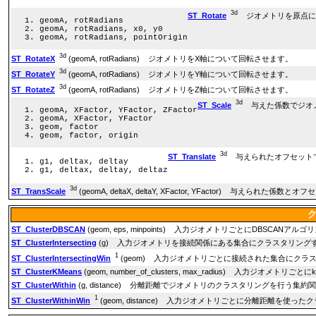
3d
ST_Rotate
ジオメトリを原点に
geomA, rotRadians
geomA, rotRadians, x0, y0
geomA, rotRadians, pointOrigin
3d
ST_RotateX
(geomA, rotRadians) ジオメトリをX軸について回転させます。
3d
ST_RotateY
(geomA, rotRadians) ジオメトリをY軸について回転させます。
3d
ST_RotateZ
(geomA, rotRadians) ジオメトリをZ軸について回転させます。
3d
ST_Scale
与えた係数でジオ
geomA, XFactor, YFactor, ZFactor
geomA, XFactor, YFactor
geom, factor
geom, factor, origin
3d
ST_Translate
与えられたオフセット
g1, deltax, deltay
g1, deltax, deltay, deltaz
3d
ST_TransScale
(geomA, deltaX, deltaY, XFactor, YFactor) 与えら
ST_ClusterDBSCAN
(geom, eps, minpoints) 入力ジオメトリごとにDBSC
ST_ClusterIntersecting
(g) 入力ジオメトリを接続関係にある集合にクラスタリング
1
ST_ClusterIntersectingWin
(geom) 入力ジオメトリごとに接続された集合にクラ
ST_ClusterKMeans
(geom, number_of_clusters, max_radius) 
ST_ClusterWithin
(g, distance) 分離距離でジオメトリのクラスタリングを行う集約
1
ST_ClusterWithinWin
(geom, distance) 入力ジオメトリごとに分離距離を