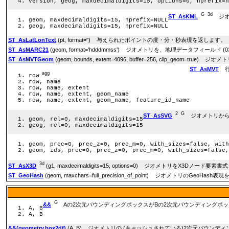
version, geog, maxdecimaldigits=15, options=0, nprefix=n
G
3d
ST_AsKML
ジオ
geom, maxdecimaldigits=15, nprefix=NULL
geog, maxdecimaldigits=15, nprefix=NULL
ST_AsLatLonText
(pt, format='') 与えられたポイントの度・分・秒表現を返します。
ST_AsMARC21
(geom, format='hdddmmss') ジオメトリを、地理データフィールド
ST_AsMVTGeom
(geom, bounds, extent=4096, buffer=256, clip_geom
ST_AsMVT
行
agg
row
row, name
row, name, extent
row, name, extent, geom_name
row, name, extent, geom_name, feature_id_name
2
G
ST_AsSVG
ジオメトリから
geom, rel=0, maxdecimaldigits=15
geog, rel=0, maxdecimaldigits=15
geom, prec=0, prec_z=0, prec_m=0, with_sizes=false, with
geom, ids, prec=0, prec_z=0, prec_m=0, with_sizes=false,
3d
ST_AsX3D
(g1, maxdecimaldigits=15, options=0) ジオメトリをX3Dノード要素書式 
ST_GeoHash
(geom, maxchars=full_precision_of_point) ジオメトリのGeoHas
G
&&
Aの2次元バウンディングボックスがBの2次元バウンディングボッ
A, B
A, B
&&(geometry,box2df)
(A, B) ジオメトリの (キャッシュされている)2次元バウ