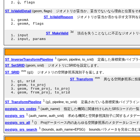
g, flags
ST_IsValidDetail
(geom, flags) ジオメトリが妥当か、妥当でないなら理由と位置をそれぞ
ST_IsValidReason
ジオメトリが妥当か否かを示す文字列を
geomA
geomA, flags
3d
ST_MakeValid
頂点を失うことなしに不正なジオメトリ
input
input, params
1
ST_InverseTransformPipeline
(geom, pipeline, to_srid) 定義し
ST_SetSRID
(geom, srid) ジオメトリにSRIDを設定します。
mm
ST_SRID
(g1) ジオメトリの空間参照系識別子を返します。
mm
ST_Transform
異なる空間参照系に投影
g1, srid
geom, to_proj
geom, from_proj, to_proj
geom, from_proj, to_srid
1
ST_TransformPipeline
(g1, pipeline, to_srid) 定義されている座標
1
postgis_srs_codes
(auth_name) 指定した機関に関連付けられたSRSコードの一
1
postgis_srs
(auth_name, auth_srid) 求める機関と空間参照識別子に関するメ
1
postgis_srs_all
() Projデータベース内のあらゆる空間参照系のメタデータレコー
1
postgis_srs_search
(bounds, auth_name=EPSG) boundsパラメー