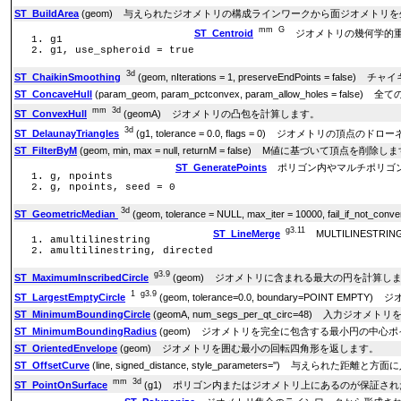
ST_BuildArea
(geom) 与えられたジオメトリの構成ラインワークから面ジオメトリ
mm
G
ST_Centroid
ジオメトリの幾何学的重
g1
g1, use_spheroid = true
3d
ST_ChaikinSmoothing
(geom, nIterations = 1, preserveEndPoi
ST_ConcaveHull
(param_geom, param_pctconvex, param_allow_hole
mm
3d
ST_ConvexHull
(geomA) ジオメトリの凸包を計算します。
3d
ST_DelaunayTriangles
(g1, tolerance = 0.0, flags = 0) ジオメトリの頂
ST_FilterByM
(geom, min, max = null, returnM = false) M値に基づいて頂点を削除し
ST_GeneratePoints
ポリゴン内やマルチポリゴン
g, npoints
g, npoints, seed = 0
3d
ST_GeometricMedian
(geom, tolerance = NULL, max_iter = 10000, fail
g3.11
ST_LineMerge
MULTILINEST
amultilinestring
amultilinestring, directed
g3.9
ST_MaximumInscribedCircle
(geom) ジオメトリに含まれる最大の円を計算し
1
g3.9
ST_LargestEmptyCircle
(geom, tolerance=0.0, boundary=POIN
ST_MinimumBoundingCircle
(geomA, num_segs_per_qt_circ=48) 入力
ST_MinimumBoundingRadius
(geom) ジオメトリを完全に包含する最小円の中心
ST_OrientedEnvelope
(geom) ジオメトリを囲む最小の回転四角形を返します。
ST_OffsetCurve
(line, signed_distance, style_parameters='') 与え
mm
3d
ST_PointOnSurface
(g1) ポリゴン内またはジオメトリ上にあるのが保証さ