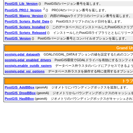
PostGIS_Lib_Version
() PostGISのバージョン番号を返します。
2
PostGIS_PROJ_Version
() PROJ4のバージョン番号を返します。
PostGIS_Wagyu_Version
() 内部のWagyuライブラリのバージョン番号を返します。
PostGIS_Scripts_Build_Date
() PostGISスクリプトのビルド日付を返します。
PostGIS_Scripts_Installed
() このデータベースにインストールしたPostGISスク
PostGIS_Scripts_Released
() インストールしたPostGISライブラリとともにリリース
PostGIS_Version
() PostGISバージョン番号とコンパイルオプションを返します。
Grand U
postgis.gdal_datapath
GDALのGDAL_DATAオプションの値を設定するためのコン
postgis.gdal_enabled_drivers
PostGIS環境でGDALドライバを有効にするコンフィ
postgis.enable_outdb_rasters
データベース外ラスタのバンドにアクセスできるよう
postgis.gdal_vsi_options
データベース外ラスタを操作する時に使用するオプション
トラ
PostGIS_AddBBox
(geomA) ジオメトリにバウンディングボックスを追加します。
PostGIS_DropBBox
(geomA) ジオメトリからバウンディングボックスのキャッシュ
PostGIS_HasBBox
(geomA) ジオメトリのバウンディングボックスがキャッシュされ