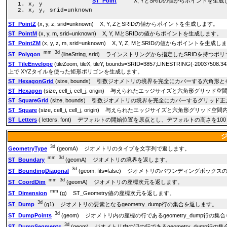
ST_Point
X, YとSRIDの値からポイントを生成
x, y
x, y, srid=unknown
ST_PointZ
(x, y, z, srid=unknown) X, Y, ZとSRIDの値からポイントを生成します。
ST_PointM
(x, y, m, srid=unknown) X, Y, MとSRIDの値からポイントを生成します。
ST_PointZM
(x, y, z, m, srid=unknown) X, Y, Z, MとSRIDの値からポイントを生成
mm
3d
ST_Polygon
(lineString, srid) ラインストリングから指定したSRIDを持
ST_TileEnvelope
(tileZoom, tileX, tileY, bounds=SRID=3857;LINESTRING(-2003750
上で XYZタイルを使った矩形ポリゴンを生成します。
ST_HexagonGrid
(size, bounds) 引数ジオメトリの境界を完全にカバーする六角
ST_Hexagon
(size, cell_i, cell_j, origin) 与えられたエッジサイズと六
ST_SquareGrid
(size, bounds) 引数ジオメトリの境界を完全にカバーするグリ
ST_Square
(size, cell_i, cell_j, origin) 与えられたエッジサイズと六角
ST_Letters
( letters, font) デフォルトの開始位置を原点とし、デフォルトの高
3d
GeometryType
(geomA) ジオメトリのタイプを文字列で返します。
mm
3d
ST_Boundary
(geomA) ジオメトリの境界を返します。
3d
ST_BoundingDiagonal
(geom, fits=false) ジオメトリのバウンディングボッ
mm
3d
ST_CoordDim
(geomA) ジオメトリの座標次元を返します。
mm
ST_Dimension
(g) ST_Geometry値の座標次元を返します。
3d
ST_Dump
(g1) ジオメトリの要素となるgeometry_dump行の集合を返します。
3d
ST_DumpPoints
(geom) ジオメトリ内の座標の行であるgeometry_dump行の
3d
ST_DumpSegments
(geom) ジオメトリ内の辺の行であるgeometry_dump行の