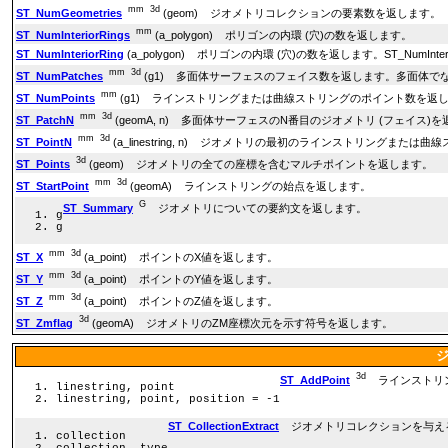
mm
3d
ST_NumGeometries
(geom) ジオメトリコレクションの要素数を返します。
mm
ST_NumInteriorRings
(a_polygon) ポリゴンの内環 (穴)の数を返します。
ST_NumInteriorRing
(a_polygon) ポリゴンの内環 (穴)の数を返します。ST_NumInter
mm
3d
ST_NumPatches
(g1) 多面体サーフェスのフェイス数を返します。多面体で
mm
ST_NumPoints
(g1) ラインストリングまたは曲線ストリングのポイント数を返
mm
3d
ST_PatchN
(geomA, n) 多面体サーフェスのN番目のジオメトリ (フェイス)
mm
3d
ST_PointN
(a_linestring, n) ジオメトリの最初のラインストリングま
3d
ST_Points
(geom) ジオメトリの全ての座標を含むマルチポイントを返します。
mm
3d
ST_StartPoint
(geomA) ラインストリングの始点を返します。
G
ST_Summary
ジオメトリについての要約文を返します。
g
g
mm
3d
ST_X
(a_point) ポイントのX値を返します。
mm
3d
ST_Y
(a_point) ポイントのY値を返します。
mm
3d
ST_Z
(a_point) ポイントのZ値を返します。
3d
ST_Zmflag
(geomA) ジオメトリのZM座標次元を示す符号を返します。
3d
ST_AddPoint
ラインストリン
linestring, point
linestring, point, position = -1
ST_CollectionExtract
ジオメトリコレクションを与える
collection
collection, type