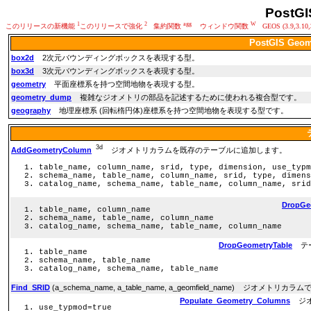
PostGI
1
2
agg
W
このリリースの新機能
このリリースで強化
集約関数
ウィンドウ関数
GEOS (3.9,3.10,
PostGIS Geo
box2d
2次元バウンディングボックスを表現する型。
box3d
3次元バウンディングボックスを表現する型。
geometry
平面座標系を持つ空間地物を表現する型。
geometry_dump
複雑なジオメトリの部品を記述するために使われる複合型です。
geography
地理座標系 (回転楕円体)座標系を持つ空間地物を表現する型です。
3d
AddGeometryColumn
ジオメトリカラムを既存のテーブルに追加します。
table_name, column_name, srid, type, dimension, use_typm
schema_name, table_name, column_name, srid, type, dimens
catalog_name, schema_name, table_name, column_name, srid
DropGe
table_name, column_name
schema_name, table_name, column_name
catalog_name, schema_name, table_name, column_name
DropGeometryTable
テー
table_name
schema_name, table_name
catalog_name, schema_name, table_name
Find_SRID
(a_schema_name, a_table_name, a_geomfield_name) ジオ
Populate_Geometry_Columns
ジオ
use_typmod=true