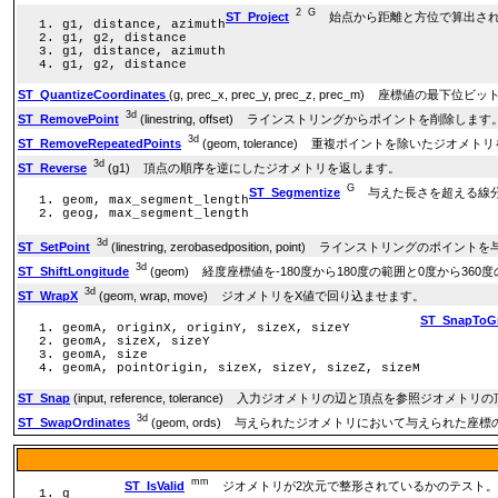
2
G
ST_Project
始点から距離と方位で算出され
g1, distance, azimuth
g1, g2, distance
g1, distance, azimuth
g1, g2, distance
ST_QuantizeCoordinates
(g, prec_x, prec_y, prec_z, prec_m) 座標値の最下
3d
ST_RemovePoint
(linestring, offset) ラインストリングからポイントを削除します
3d
ST_RemoveRepeatedPoints
(geom, tolerance) 重複ポイントを除いたジオメ
3d
ST_Reverse
(g1) 頂点の順序を逆にしたジオメトリを返します。
G
ST_Segmentize
与えた長さを超える線分
geom, max_segment_length
geog, max_segment_length
3d
ST_SetPoint
(linestring, zerobasedposition, point) ラインストリン
3d
ST_ShiftLongitude
(geom) 経度座標値を-180度から180度の範囲と0度から
3d
ST_WrapX
(geom, wrap, move) ジオメトリをX値で回り込ませます。
ST_SnapToG
geomA, originX, originY, sizeX, sizeY
geomA, sizeX, sizeY
geomA, size
geomA, pointOrigin, sizeX, sizeY, sizeZ, sizeM
ST_Snap
(input, reference, tolerance) 入力ジオメトリの辺と頂点を参照ジオ
3d
ST_SwapOrdinates
(geom, ords) 与えられたジオメトリにおいて与えられた
mm
ST_IsValid
ジオメトリが2次元で整形されているかのテスト。
g