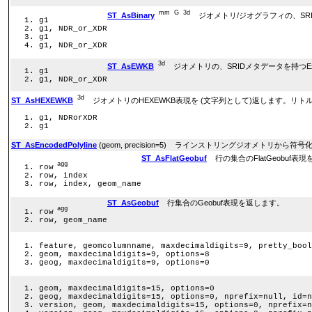
mm
G
3d
ST_AsBinary
ジオメトリ/ジオグラフィの、SRIDメ
g1
g1, NDR_or_XDR
g1
g1, NDR_or_XDR
3d
ST_AsEWKB
ジオメトリの、SRIDメタデータを持つExten
g1
g1, NDR_or_XDR
3d
ST_AsHEXEWKB
ジオメトリのHEXEWKB表現を (文字列として)返します。リトル
g1, NDRorXDR
g1
ST_AsEncodedPolyline
(geom, precision=5) ラインストリングジオメトリか
ST_AsFlatGeobuf
行の集合のFlatGeobuf表
agg
row
row, index
row, index, geom_name
ST_AsGeobuf
行集合のGeobuf表現を返します。
agg
row
row, geom_name
feature, geomcolumnname, maxdecimaldigits=9, pretty_bool
geom, maxdecimaldigits=9, options=8
geog, maxdecimaldigits=9, options=0
geom, maxdecimaldigits=15, options=0
geog, maxdecimaldigits=15, options=0, nprefix=null, id=n
version, geom, maxdecimaldigits=15, options=0, nprefix=n