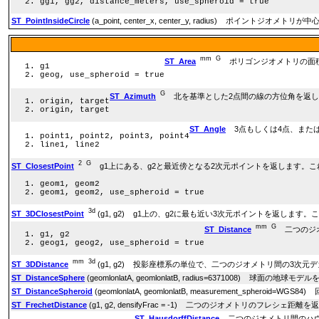
gg1, gg2, distance_meters, use_spheroid = true
ST_PointInsideCircle
(a_point, center_x, center_y, radius) ポイ
mm
G
ST_Area
ポリゴンジオメトリの面
g1
geog, use_spheroid = true
G
ST_Azimuth
北を基準とした2点間の線の方位角を返し
origin, target
origin, target
ST_Angle
3点もしくは4点、または
point1, point2, point3, point4
line1, line2
2
G
ST_ClosestPoint
g1上にある、g2と最近傍となる2次元ポイントを返します。
geom1, geom2
geom1, geom2, use_spheroid = true
3d
ST_3DClosestPoint
(g1, g2) g1上の、g2に最も近い3次元ポイントを返しま
mm
G
ST_Distance
二つのジオ
g1, g2
geog1, geog2, use_spheroid = true
mm
3d
ST_3DDistance
(g1, g2) 投影座標系の単位で、二つのジオメトリ間の3次
ST_DistanceSphere
(geomlonlatA, geomlonlatB, radius=637100
ST_DistanceSpheroid
(geomlonlatA, geomlonlatB, measurement_s
ST_FrechetDistance
(g1, g2, densifyFrac = -1) 二つのジオメトリのフレシェ距離
ST_HausdorffDistance
二つのジオメトリ間のハウ