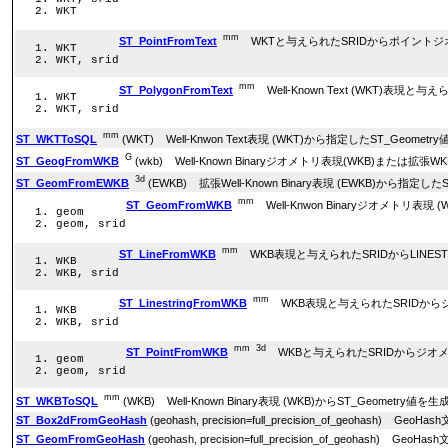
WKT
mm
ST_PointFromText
WKTと与えられたSRIDからポイントジ
WKT
WKT, srid
mm
ST_PolygonFromText
Well-Known Text (WKT)表
WKT
WKT, srid
mm
ST_WKTToSQL
(WKT) Well-Knwon Text表現 (WKT)から指定したST_Geom
G
ST_GeogFromWKB
(wkb) Well-Known Binaryジオメトリ表現(WKB)また
3d
ST_GeomFromEWKB
(EWKB) 拡張Well-Known Binary表現 (EWKB)から指定し
mm
ST_GeomFromWKB
Well-Knwon Binaryジオメト
geom
geom, srid
mm
ST_LineFromWKB
WKB表現と与えられたSRIDからLINES
WKB
WKB, srid
mm
ST_LinestringFromWKB
WKB表現と与えられたSRIDから
WKB
WKB, srid
mm
3d
ST_PointFromWKB
WKBと与えられたSRIDからジオ
geom
geom, srid
mm
ST_WKBToSQL
(WKB) Well-Known Binary表現 (WKB)からST_Geomet
ST_Box2dFromGeoHash
(geohash, precision=full_precision_of_geohash)
ST_GeomFromGeoHash
(geohash, precision=full_precision_of_geohash