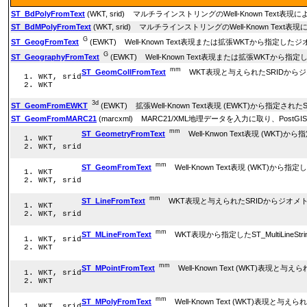
ST_BdPolyFromText
(WKT, srid) マルチラインストリングのWell-Known 
ST_BdMPolyFromText
(WKT, srid) マルチラインストリングのWell-Known
G
ST_GeogFromText
(EWKT) Well-Known Text表現または拡張WKTから指定
G
ST_GeographyFromText
(EWKT) Well-Known Text表現または拡張WKTか
mm
ST_GeomCollFromText
WKT表現と与えられたSRIDから
WKT, srid
WKT
3d
ST_GeomFromEWKT
(EWKT) 拡張Well-Known Text表現 (EWKT)から指定され
ST_GeomFromMARC21
(marcxml) MARC21/XML地理データを入力に取り、Po
mm
ST_GeometryFromText
Well-Knwon Text表現 (WKT)
WKT
WKT, srid
mm
ST_GeomFromText
Well-Known Text表現 (WKT)から指
WKT
WKT, srid
mm
ST_LineFromText
WKT表現と与えられたSRIDからジオメト
WKT
WKT, srid
mm
ST_MLineFromText
WKT表現から指定したST_MultiLineSt
WKT, srid
WKT
mm
ST_MPointFromText
Well-Known Text (WKT)表現
WKT, srid
WKT
mm
ST_MPolyFromText
Well-Known Text (WKT)表現
WKT, srid