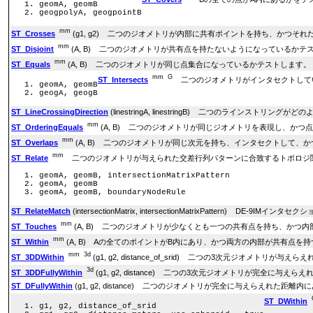
geomA, geomB
geogpolyA, geogpointB
mm
ST_Crosses
(g1, g2) 二つのジオメトリが内部に共有ポイントを持ち、かつ
mm
ST_Disjoint
(A, B) 二つのジオメトリが共有点を持たないようになっているかテ
mm
ST_Equals
(A, B) 二つのジオメトリが同じ点集合になっているかテストします。
mm
G
ST_Intersects
二つのジオメトリがインタセクトしてい
geomA, geomB
geogA, geogB
ST_LineCrossingDirection
(linestringA, linestringB) 二つのラインスト
mm
ST_OrderingEquals
(A, B) 二つのジオメトリが同じジオメトリを表現し、か
mm
ST_Overlaps
(A, B) 二つのジオメトリが同じ次元を持ち、インタセクトして
mm
ST_Relate
二つのジオメトリが与えられた交差行列パターンに合致するトポロジ
geomA, geomB, intersectionMatrixPattern
geomA, geomB
geomA, geomB, boundaryNodeRule
ST_RelateMatch
(intersectionMatrix, intersectionMatrixPatter
mm
ST_Touches
(A, B) 二つのジオメトリが少なくとも一つの共有点を持ち、か
mm
ST_Within
(A, B) Aの全てのポイントがB内にあり、かつ両方の内部が共有点を
mm
3d
ST_3DDWithin
(g1, g2, distance_of_srid) 二つの3次元ジオメト
3d
ST_3DDFullyWithin
(g1, g2, distance) 二つの3次元ジオメトリが完全に
ST_DFullyWithin
(g1, g2, distance) 二つのジオメトリが完全に与えらえれた距
ST_DWithin
g1, g2, distance_of_srid