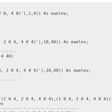
 0, 4 0)'),1,4)) As ewelev;

 2 0 4, 4 0 4)'),10,40)) As ewelev;

------

4 40)

, 2 0 4, 4 0 4)'),10,40)) As ewelev;

------



((1 0 4, 2 0 4, 4 0 4),(1 0 4, 2 0 4, 4 0 4))'
v

-------------------------------
