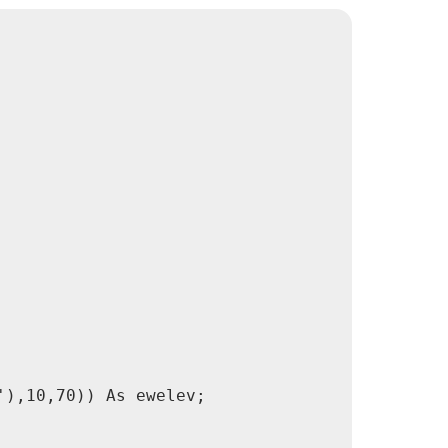
),10,70)) As ewelev;
