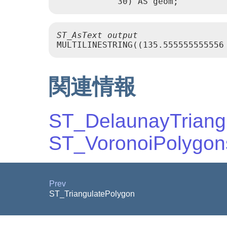
ST_AsText output
関連情報
ST_DelaunayTriang
ST_VoronoiPolygon
Prev
ST_TriangulatePolygon