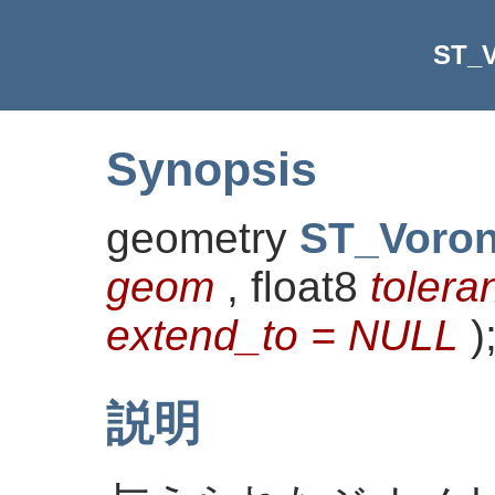
ST_V
Synopsis
geometry
ST_Voron
geom
, float8
tolera
extend_to = NULL
)
説明