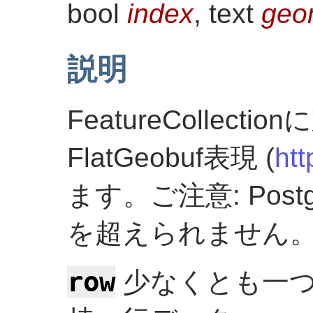
bool
index
, text
geo
説明
FeatureCollec
FlatGeobuf表現 (
htt
ます。ご注意: Postg
を超えられません
row
少なくとも一