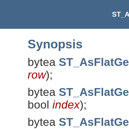
ST_A
Synopsis
bytea
ST_AsFlatGe
row
)
;
bytea
ST_AsFlatGe
bool
index
)
;
bytea
ST_AsFlatGe