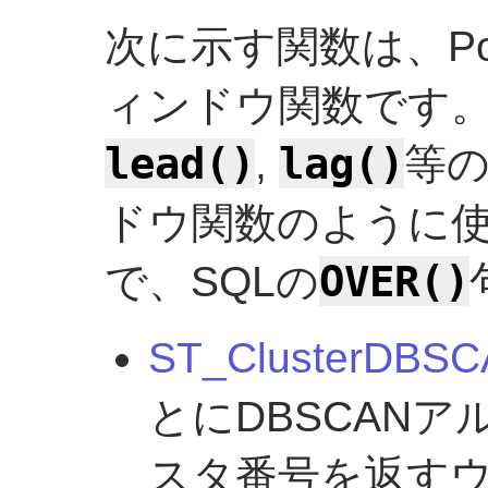
次に示す関数は、Po
ィンドウ関数です
lead()
lag()
,
等の
ドウ関数のように
OVER()
で、SQLの
ST_ClusterDBS
とにDBSCAN
スタ番号を返す