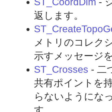
ST_CoordDim
-
返します。
ST_CreateTopoG
メトリのコレク
示すメッセージ
ST_Crosses
- 
共有ポイントを
らないようにな
す。