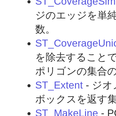
ST_CoverageSimp
ジのエッジを単
数。
ST_CoverageUni
を除去すること
ポリゴンの集合
ST_Extent
- ジ
ボックスを返す
ST_MakeLine
- 