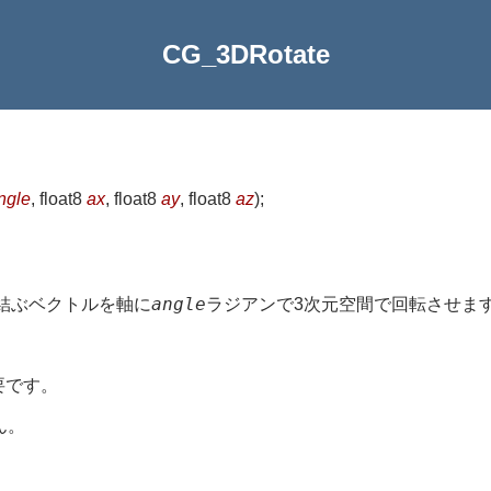
CG_3DRotate
ngle
, float8
ax
, float8
ay
, float8
az
)
;
angle
を結ぶベクトルを軸に
ラジアンで3次元空間で回転させま
要です。
ん。