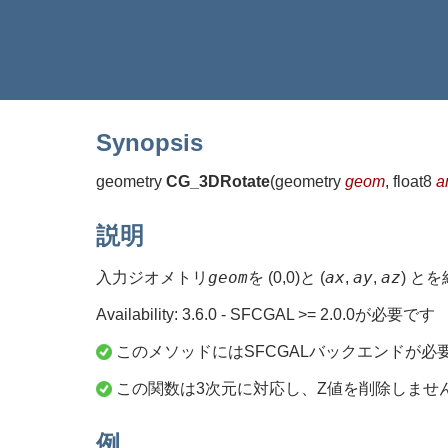
Synopsis
geometry
CG_3DRotate
(
geometry
geom
, float8
a
説明
geom
ax
ay
az
入力ジオメトリ
を (0,0)と (
,
,
) と
Availability: 3.6.0 - SFCGAL >= 2.0.0が必要です
このメソッドにはSFCGALバックエンドが必
この関数は3次元に対応し、Z値を削除しませ
例