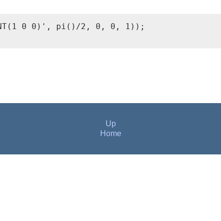
T(1 0 0)', pi()/2, 0, 0, 1));

Up
Home