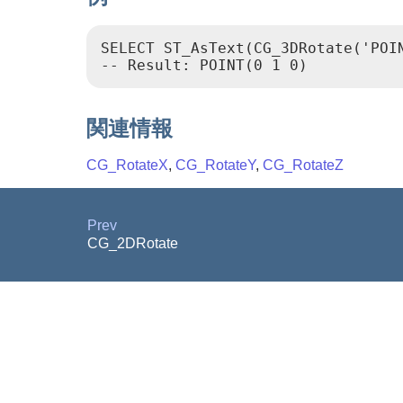
SELECT ST_AsText(CG_3DRotate('POIN
-- Result: POINT(0 1 0)
関連情報
CG_RotateX
,
CG_RotateY
,
CG_RotateZ
Prev
CG_2DRotate