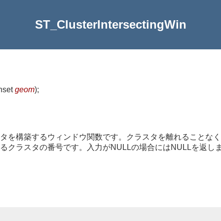
ST_ClusterIntersectingWin
nset
geom
)
;
タを構築するウィンドウ関数です。クラスタを離れることなく
クラスタの番号です。入力がNULLの場合にはNULLを返し