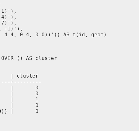


1)'),

4)'),

7)'),

 -1)'),

 4 4, 0 4, 0 0))')) AS t(id, geom)

OVER () AS cluster

   | cluster

---+---------

   |       0

   |       0

   |       1

   |       0

)) |       0
