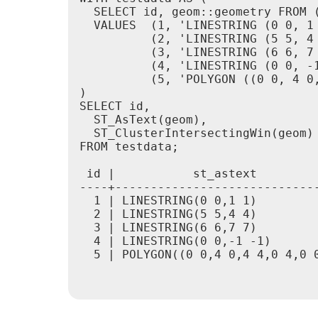
  SELECT id, geom::geometry FROM (
  VALUES  (1, 'LINESTRING (0 0, 1 
          (2, 'LINESTRING (5 5, 4 
          (3, 'LINESTRING (6 6, 7 
          (4, 'LINESTRING (0 0, -1
          (5, 'POLYGON ((0 0, 4 0,
)

SELECT id,

  ST_AsText(geom),

  ST_ClusterIntersectingWin(geom) 
FROM testdata;

 id |           st_astext         
----+-----------------------------
  1 | LINESTRING(0 0,1 1)         
  2 | LINESTRING(5 5,4 4)         
  3 | LINESTRING(6 6,7 7)         
  4 | LINESTRING(0 0,-1 -1)       
  5 | POLYGON((0 0,4 0,4 4,0 4,0 0