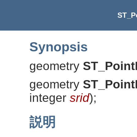
ST_P
Synopsis
geometry
ST_Point
geometry
ST_Point
integer
srid
)
;
説明