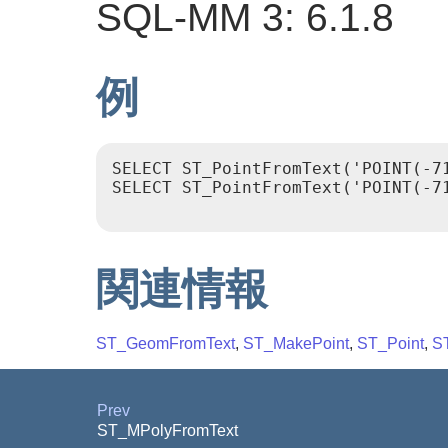
SQL-MM 3: 6.1.8
例
SELECT ST_PointFromText('POINT(-71
SELECT ST_PointFromText('POINT(-71
関連情報
ST_GeomFromText
,
ST_MakePoint
,
ST_Point
,
S
Prev
ST_MPolyFromText