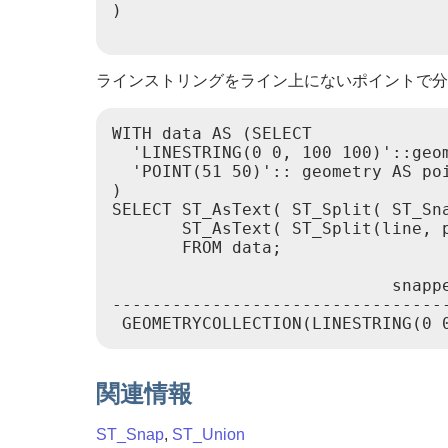
)

ラインストリングをライン上にないポイントで分
WITH data AS (SELECT

  'LINESTRING(0 0, 100 100)'::geom
  'POINT(51 50)':: geometry AS poi
)

SELECT ST_AsText( ST_Split( ST_Sna
       ST_AsText( ST_Split(line, p
       FROM data;

                            snapp
---------------------------------
関連情報
ST_Snap
,
ST_Union