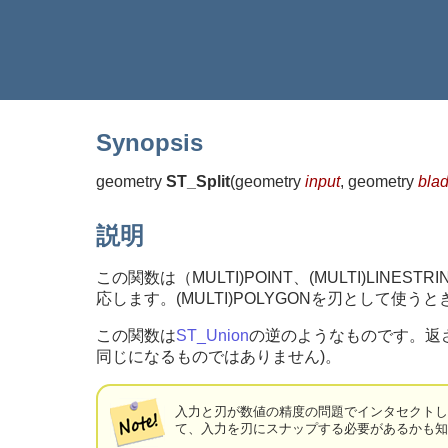
Synopsis
geometry
ST_Split
(
geometry
input
, geometry
bla
説明
この関数は（MULTI)POINT、(MULTI)LINEST
応します。(MULTI)POLYGONを刃として
この関数は
ST_Union
の逆のようなものです。返さ
同じになるものではありません)。
入力と刃が数値の精度の問題でインタセクト
て、入力を刃にスナップする必要があるかも