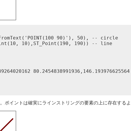
romText('POINT(100 90)'), 50), -- circle

nt(10, 10),ST_Point(190, 190)) -- line

39264020162 80.2454838991936,146.193976625564 
。ポイントは確実にラインストリングの要素の上に存在するよ