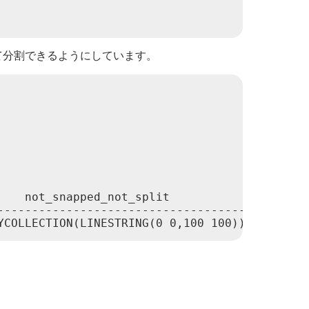
て分割できるようにしています。
   not_snapped_not_split

------------------------------------
