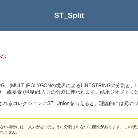
ST_Split
de
)
;
RING、(MULTI)POLYGONの境界によるLINESTRINGの分割と、
使うとき、線要素 (境界)は入力の分割に使われます。結果ジオメト
れるコレクションにST_Unionを与えると、理論的には元の
しない場合には、入力が思ったように分割されない可能性があります。この状
知れません。