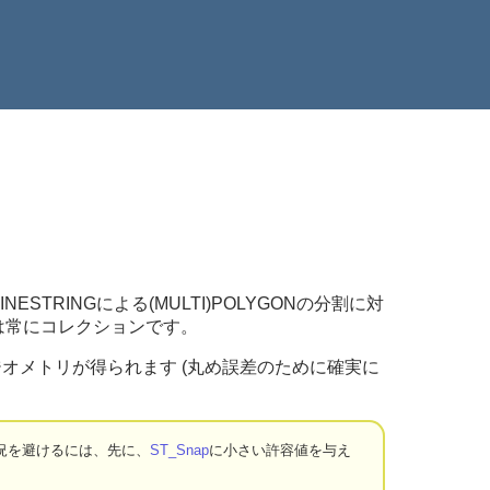
LINESTRINGによる(MULTI)POLYGONの分割に対
リは常にコレクションです。
ジオメトリが得られます (丸め誤差のために確実に
況を避けるには、先に、
ST_Snap
に小さい許容値を与え