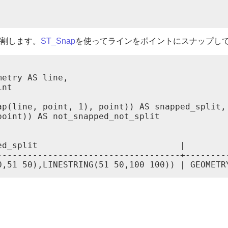
割します。
ST_Snap
を使ってラインをポイントにスナップし
etry AS line,

nt

p(line, point, 1), point)) AS snapped_split,

oint)) AS not_snapped_not_split

ed_split                            |         
------------------------------------+---------