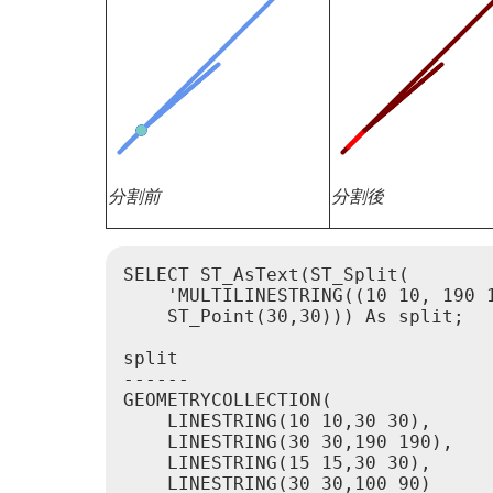
分割前
分割後
SELECT ST_AsText(ST_Split(

    'MULTILINESTRING((10 10, 190 1
    ST_Point(30,30))) As split;

split

------

GEOMETRYCOLLECTION(

    LINESTRING(10 10,30 30),

    LINESTRING(30 30,190 190),

    LINESTRING(15 15,30 30),

    LINESTRING(30 30,100 90)
