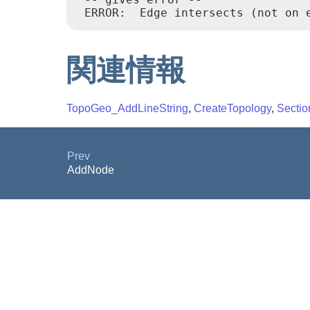
関連情報
TopoGeo_AddLineString
,
CreateTopology
,
Secti
Prev
AddNode