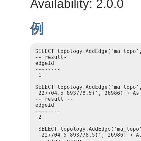
Availability: 2.0.0
例
SELECT topology.AddEdge('ma_topo'
-- result-

edgeid

--------

 1

SELECT topology.AddEdge('ma_topo'
 227704.5 893778.5)', 26986) ) As 
-- result --

edgeid

--------

 2

 SELECT topology.AddEdge('ma_topo
  227704.5 893778.5)', 26986) ) As
 -- gives error --
