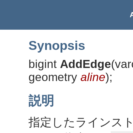
Synopsis
bigint
AddEdge
(
va
geometry
aline
)
;
説明
指定したラインス