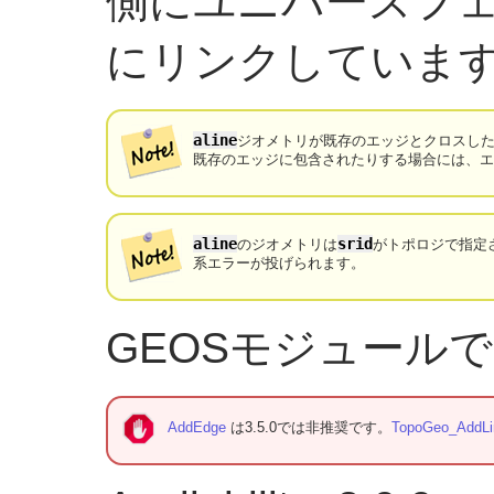
側にユニバースフ
にリンクしていま
aline
ジオメトリが既存のエッジとクロスし
既存のエッジに包含されたりする場合には、
aline
srid
のジオメトリは
がトポロジで指定
系エラーが投げられます。
GEOSモジュール
AddEdge
は3.5.0では非推奨です。
TopoGeo_AddLi