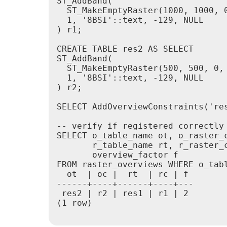
ST_AddBand(

  ST_MakeEmptyRaster(1000, 1000, 0
  1, '8BSI'::text, -129, NULL

) r1;

CREATE TABLE res2 AS SELECT

ST_AddBand(

  ST_MakeEmptyRaster(500, 500, 0, 
  1, '8BSI'::text, -129, NULL

) r2;

SELECT AddOverviewConstraints('res
-- verify if registered correctly 
SELECT o_table_name ot, o_raster_c
       r_table_name rt, r_raster_c
       overview_factor f

FROM raster_overviews WHERE o_tabl
  ot  | oc |  rt  | rc | f

------+----+------+----+---

 res2 | r2 | res1 | r1 | 2

(1 row)
