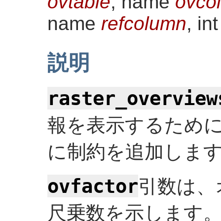
ovtable
, name
ovco
name
refcolumn
, in
説明
raster_overview
報を表示するため
に制約を追加しま
ovfactor
引数は、
尺乗数を示します