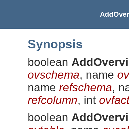
AddOver
Synopsis
boolean
AddOvervi
ovschema
, name
ov
name
refschema
, 
refcolumn
, int
ovfac
boolean
AddOvervi